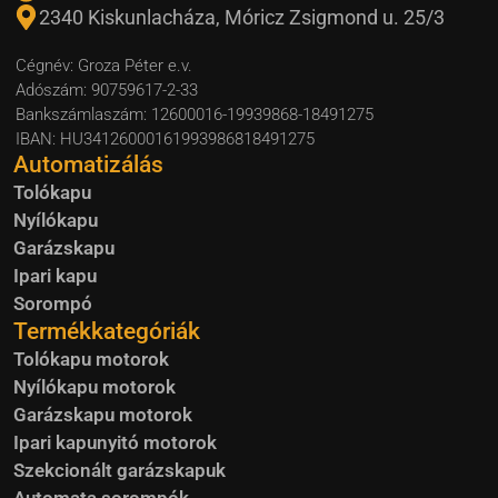
2340 Kiskunlacháza, Móricz Zsigmond u. 25/3
Cégnév: Groza Péter e.v.
Adószám: 90759617-2-33
Bankszámlaszám: 12600016-19939868-18491275
IBAN: HU34126000161993986818491275
Automatizálás
Tolókapu
Nyílókapu
Garázskapu
Ipari kapu
Sorompó
Termékkategóriák
Tolókapu motorok
Nyílókapu motorok
Garázskapu motorok
Ipari kapunyitó motorok
Szekcionált garázskapuk