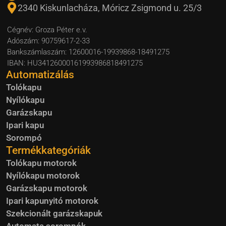
2340 Kiskunlacháza, Móricz Zsigmond u. 25/3
Cégnév: Groza Péter e.v.
Adószám: 90759617-2-33
Bankszámlaszám: 12600016-19939868-18491275
IBAN: HU34126000161993986818491275
Automatizálás
Tolókapu
Nyílókapu
Garázskapu
Ipari kapu
Sorompó
Termékkategóriák
Tolókapu motorok
Nyílókapu motorok
Garázskapu motorok
Ipari kapunyitó motorok
Szekcionált garázskapuk