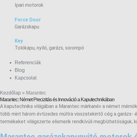
Ipari motorok
Force Door
Garázskapu
Key
Tolókapu, nyíló, garázs, sorompó
Referenciák
Blog
Kapcsolat
Kezdőlap
»
Marantec
Marantec: Német Precizitás és Innováció a Kaputechnikában
A kaputechnika világában a Marantec márkanév a német mérnöki 
több mint három évtizedes múltra visszatekintő cég a garázs- é
termékeket világszerte elismerik rendkívüli megbízhatóságuk, 