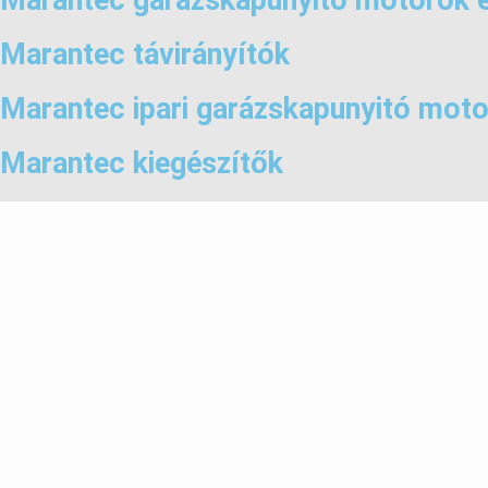
Marantec garázskapunyitó motorok é
Marantec távirányítók
Marantec ipari garázskapunyitó mot
Marantec kiegészítők