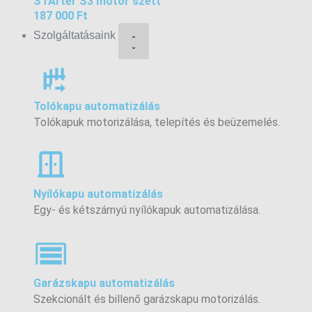
STArter S3 motor szett
187 000 Ft
Szolgáltatásaink
Tolókapu automatizálás
Tolókapuk motorizálása, telepítés és beüzemelés.
Nyílókapu automatizálás
Egy- és kétszárnyú nyílókapuk automatizálása.
Garázskapu automatizálás
Szekcionált és billenő garázskapu motorizálás.