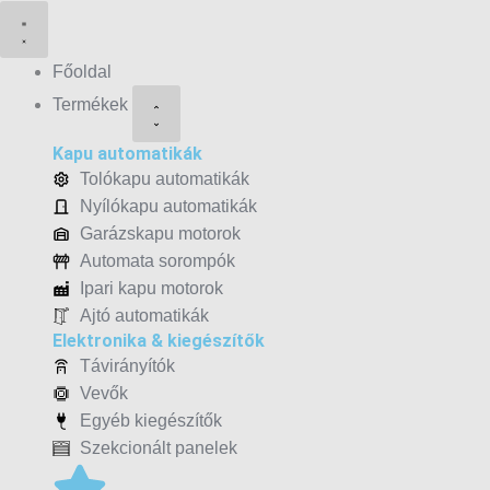
CLOSE
OPEN
CLOSE
OPEN
CLOSE
OPEN
MÁRKÁINK
MÁRKÁINK
TERMÉKEK
TERMÉKEK
SZOLGÁLTATÁSAINK
SZOLGÁLTATÁSAINK
Főoldal
Termékek
Kapu automatikák
Tolókapu automatikák
Nyílókapu automatikák
Garázskapu motorok
Automata sorompók
Ipari kapu motorok
Ajtó automatikák
Elektronika & kiegészítők
Távirányítók
Vevők
Egyéb kiegészítők
Szekcionált panelek