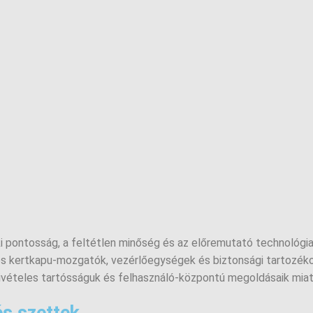
pontosság, a feltétlen minőség és az előremutató technológiai 
s kertkapu-mozgatók, vezérlőegységek és biztonsági tartozékok 
kivételes tartósságuk és felhasználó-központú megoldásaik miat