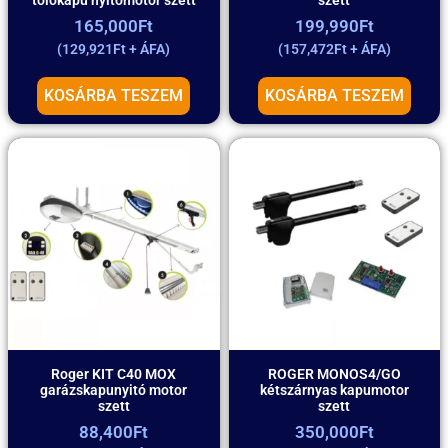
165,000
Ft
199,990
Ft
(
129,921
Ft
+ ÁFA)
(
157,472
Ft
+ ÁFA)
KOSÁRBA TESZEM
KOSÁRBA TESZEM
Roger KIT C40 MOX
ROGER MONOS4/GO
garázskapunyitó motor
kétszárnyas kapumotor
szett
szett
88,400
Ft
350,000
Ft