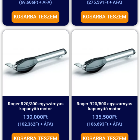
(
69,606
Ft
+ ÁFA)
(
275,591
Ft
+ ÁFA)
KOSÁRBA TESZEM
KOSÁRBA TESZEM
Roger R20/300 egyszárnyas
Roger R20/500 egyszárnyas
kapunyitó motor
kapunyitó motor
130,000
Ft
135,500
Ft
(
102,362
Ft
+ ÁFA)
(
106,693
Ft
+ ÁFA)
KOSÁRBA TESZEM
KOSÁRBA TESZEM