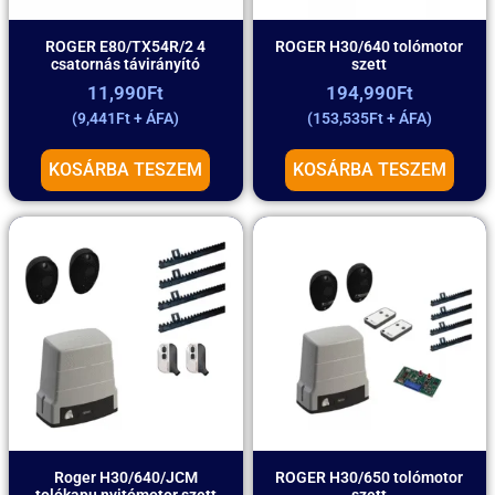
ROGER E80/TX54R/2 4
ROGER H30/640 tolómotor
csatornás távirányító
szett
11,990
Ft
194,990
Ft
(
9,441
Ft
+ ÁFA)
(
153,535
Ft
+ ÁFA)
KOSÁRBA TESZEM
KOSÁRBA TESZEM
Roger H30/640/JCM
ROGER H30/650 tolómotor
tolókapu nyitómotor szett
szett