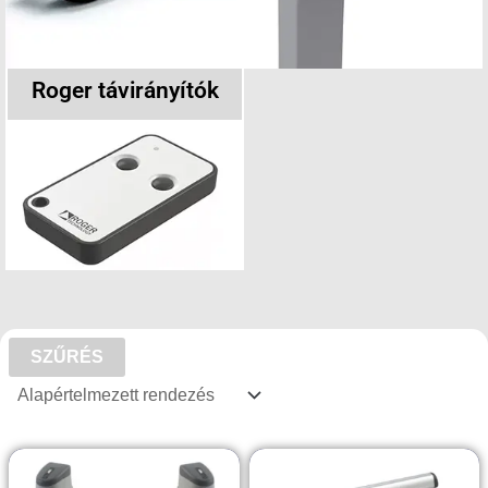
Roger távirányítók
SZŰRÉS