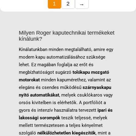
1
2
→
Milyen Roger kaputechnikai termékeket
kínálunk?
Kínálatunkban minden megtalálható, amire egy
modern kapu automatizálásához szüksége
lehet. Ez magában foglalja az erőt és
megbízhatóságot sugárzó
tolókapu mozgató
motorokat
minden kapumérethez, valamint az
elegáns és csendes működésű
szárnyaskapu
nyitó automatikákat
, melyek csuklókaros vagy
orsós kivitelben is elérhetők. A portfóliót a
gyors és intenzív használatra tervezett
ipari és
lakossági sorompók
teszik teljessé, melyek
mellett természetesen a teljes kényelmet
szolgáló
nélkülözhetetlen kiegészítők
, mint a