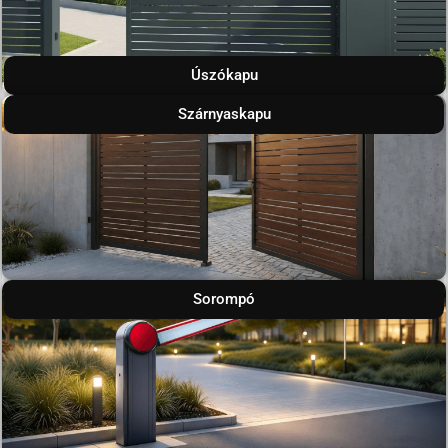
Úszókapu
Szárnyaskapu
Sorompó