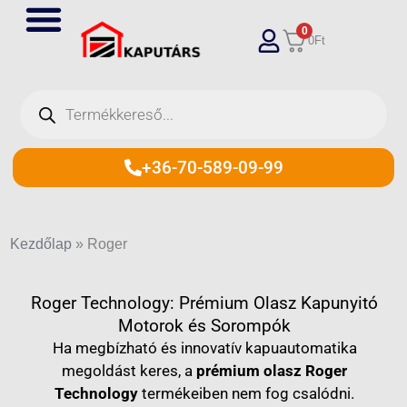
Skip
0
to
0
Ft
content
Products
search
+36-70-589-09-99
Kezdőlap
»
Roger
Roger Technology: Prémium Olasz Kapunyitó
Motorok és Sorompók
Ha megbízható és innovatív kapuautomatika
megoldást keres, a
prémium olasz Roger
Technology
termékeiben nem fog csalódni.