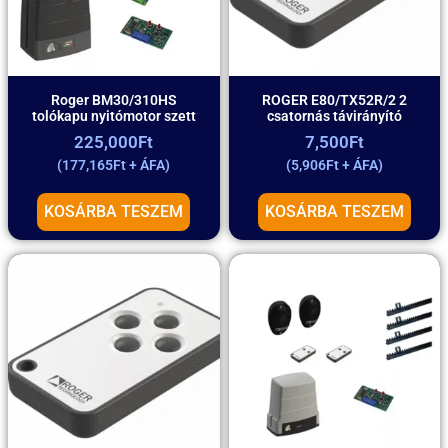
Roger BM30/310HS
ROGER E80/TX52R/2 2
tolókapu nyitómotor szett
csatornás távirányító
225,000
Ft
7,500
Ft
(
177,165
Ft
+ ÁFA)
(
5,906
Ft
+ ÁFA)
KOSÁRBA TESZEM
KOSÁRBA TESZEM