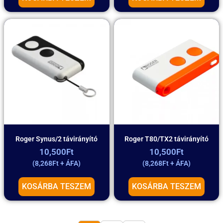
Roger Synus/2 távirányító
Roger T80/TX2 távirányító
10,500
Ft
10,500
Ft
(
8,268
Ft
+ ÁFA)
(
8,268
Ft
+ ÁFA)
KOSÁRBA TESZEM
KOSÁRBA TESZEM