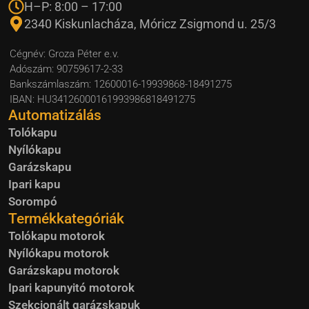
H–P: 8:00 – 17:00
2340 Kiskunlacháza, Móricz Zsigmond u. 25/3
Cégnév: Groza Péter e.v.
Adószám: 90759617-2-33
Bankszámlaszám: 12600016-19939868-18491275
IBAN: HU34126000161993986818491275
Automatizálás
Tolókapu
Nyílókapu
Garázskapu
Ipari kapu
Sorompó
Termékkategóriák
Tolókapu motorok
Nyílókapu motorok
Garázskapu motorok
Ipari kapunyitó motorok
Szekcionált garázskapuk