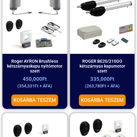
Roger AYRON Brushless
ROGER BE20/210GO
kétszárnyaskapu nyitómotor
kétszárnyas kapumotor
szett
szett
450,000
Ft
335,000
Ft
(
354,331
Ft
+ ÁFA)
(
263,780
Ft
+ ÁFA)
KOSÁRBA TESZEM
KOSÁRBA TESZEM