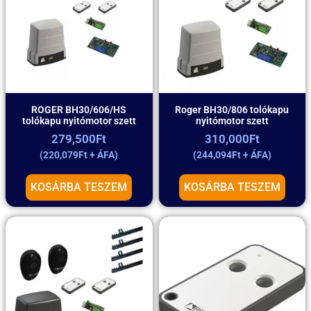
ROGER BH30/606/HS
Roger BH30/806 tolókapu
tolókapu nyitómotor szett
nyitómotor szett
279,500
Ft
310,000
Ft
(
220,079
Ft
+ ÁFA)
(
244,094
Ft
+ ÁFA)
KOSÁRBA TESZEM
KOSÁRBA TESZEM