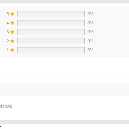
5
0%
4
0%
3
0%
2
0%
1
0%
tásnak
?