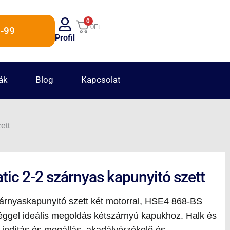
0
0
Ft
-99
Profil
ák
Blog
Kapcsolat
ett
c 2-2 szárnyas kapunyitó szett
rnyaskapunyitó szett két motorral, HSE4 868-BS
éggel ideális megoldás kétszárnyú kapukhoz. Halk és
indítás és megállás, akadályérzékelő és