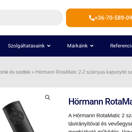
+36-70-589-09
 TERMÉKEK
OPEN SZOLGÁLTATÁSAINK
OPEN MÁRKÁINK
Szolgáltatásaink
Márkáink
Referenci
rok és szettek
»
Hörmann RotaMatic 2-2 szárnyas kapunyitó sz
Hörmann RotaMati
A Hörmann RotaMatic 2 szá
távirányítóval és vevőegys
megbízható működés, lágy 