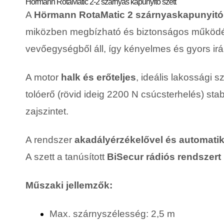
Hörmann RotaMatic 2-2 szárnyas kapunyitó szett
A
Hörmann RotaMatic 2 szárnyaskapunyitó 
miközben megbízható és biztonságos működést
vevőegységből áll, így kényelmes és gyors irán
A motor
halk és erőteljes
, ideális lakossági
tolóerő (rövid ideig 2200 N csúcsterhelés) sta
zajszintet.
A rendszer
akadályérzékelővel és automatik
A szett a tanúsított
BiSecur rádiós rendszert
Műszaki jellemzők:
Max. szárnyszélesség: 2,5 m