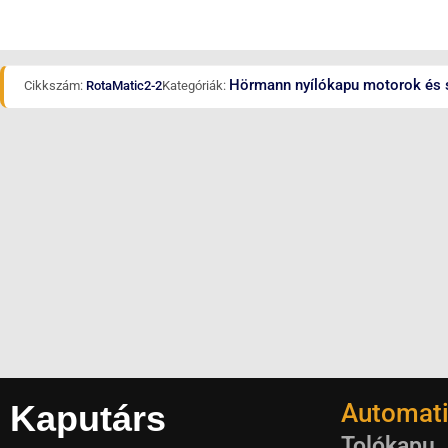
Hörmann nyílókapu motorok és 
Cikkszám:
RotaMatic2-2
Kategóriák:
Kaputárs
Automati
Tolókapu