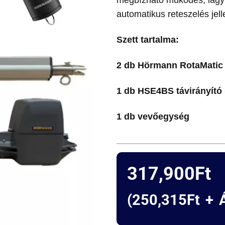
automatikus reteszelés je
Szett tartalma:
2 db Hörmann RotaMatic
1 db HSE4BS távirányító 
1 db vevőegység
317,900
Ft
(
250,315
Ft
+ Á