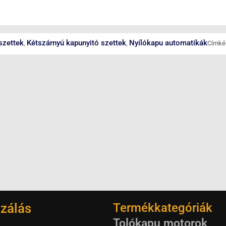
szettek
Kétszárnyú kapunyitó szettek
Nyílókapu automatikák
,
,
Címké
zálás
Termékkategóriák
Tolókapu motorok