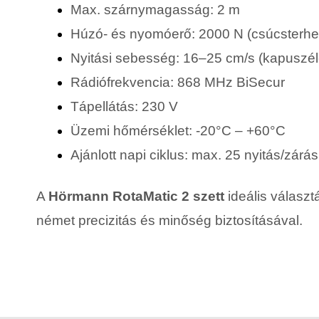
Max. szárnymagasság: 2 m
Húzó- és nyomóerő: 2000 N (csúcsterhe
Nyitási sebesség: 16–25 cm/s (kapuszél
Rádiófrekvencia: 868 MHz BiSecur
Tápellátás: 230 V
Üzemi hőmérséklet: -20°C – +60°C
Ajánlott napi ciklus: max. 25 nyitás/zárás
A
Hörmann RotaMatic 2 szett
ideális válasz
német precizitás és minőség biztosításával.