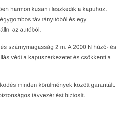
ően harmonikusan illeszkedik a kapuhoz,
négygombos távirányítóból és egy
llni az autóból.
m és szárnymagasság 2 m. A 2000 N húzó- és
gállás védi a kapuszerkezetet és csökkenti a
űködés minden körülmények között garantált.
iztonságos távvezérlést biztosít.