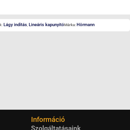
Lágy indítás
Lineáris kapunyitó
Hörmann
k:
,
Márka:
Információ
Szolgáltatásaink