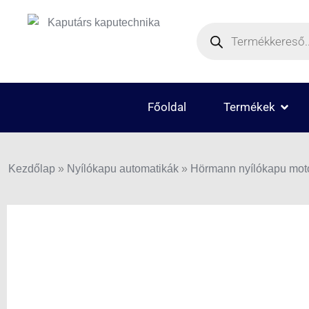
Skip
Products
to
search
content
OPEN
Főoldal
Termékek
Kezdőlap
»
Nyílókapu automatikák
»
Hörmann nyílókapu moto