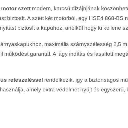
motor szett
modern, karcsú dizájnjának köszönhet
 biztosít. A szett két motorból, egy HSE4 868-BS 
yítást biztosít a kapuhoz, anélkül hogy ki kellene szá
 szárnyaskapukhoz, maximális szárnyszélesség 2,5 
bil működést garantál. A lágy indítás és lassított me
us reteszeléssel
rendelkezik, így a biztonságos m
használja, amely extra védelmet nyújt és egyszerű, b