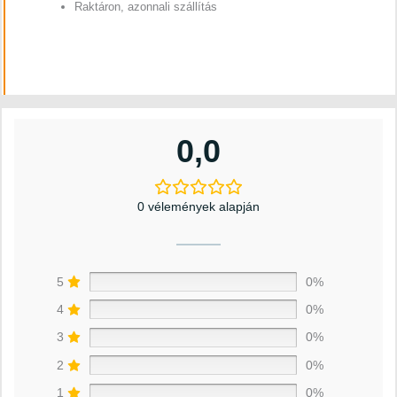
Raktáron, azonnali szállítás
0,0
0 vélemények alapján
5
0%
4
0%
3
0%
2
0%
1
0%