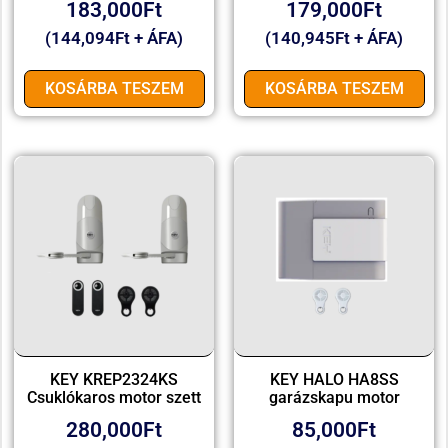
183,000
Ft
179,000
Ft
(
144,094
Ft
+ ÁFA)
(
140,945
Ft
+ ÁFA)
KOSÁRBA TESZEM
KOSÁRBA TESZEM
KEY KREP2324KS
KEY HALO HA8SS
Csuklókaros motor szett
garázskapu motor
280,000
Ft
85,000
Ft