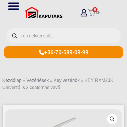
Skip
0
to
0
Ft
content
Products
search
+36-70-589-09-99
Kezdőlap
»
Vezérlések
»
Key vezérlők
»
KEY RXM23K
Univerzális 2 csatornás vevő