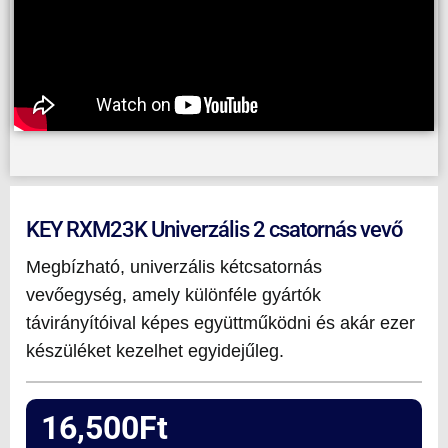
KEY RXM23K Univerzális 2 csatornás vevő
Megbízható, univerzális kétcsatornás
vevőegység, amely különféle gyártók
távirányítóival képes együttműködni és akár ezer
készüléket kezelhet egyidejűleg.
16,500
Ft