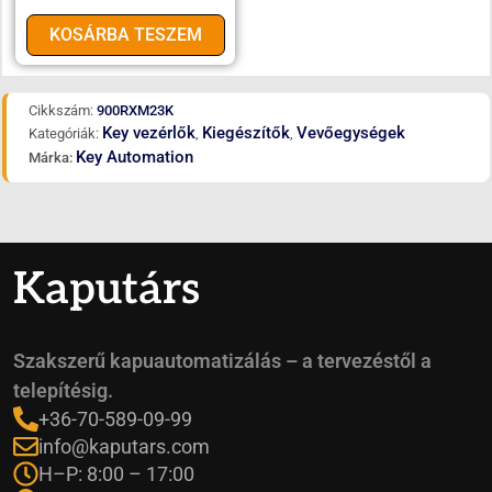
KOSÁRBA TESZEM
Cikkszám:
900RXM23K
Key vezérlők
Kiegészítők
Vevőegységek
Kategóriák:
,
,
Key Automation
Márka:
Kaputárs
Szakszerű kapuautomatizálás – a tervezéstől a
telepítésig.
+36-70-589-09-99
info@kaputars.com
H–P: 8:00 – 17:00