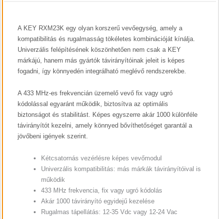
A KEY RXM23K egy olyan korszerű vevőegység, amely a
kompatibilitás és rugalmasság tökéletes kombinációját kínálja.
Univerzális felépítésének köszönhetően nem csak a KEY
márkájú, hanem más gyártók távirányítóinak jeleit is képes
fogadni, így könnyedén integrálható meglévő rendszerekbe.
A 433 MHz-es frekvencián üzemelő vevő fix vagy ugró
kódolással egyaránt működik, biztosítva az optimális
biztonságot és stabilitást. Képes egyszerre akár 1000 különféle
távirányítót kezelni, amely könnyed bővíthetőséget garantál a
jövőbeni igények szerint.
Kétcsatornás vezérlésre képes vevőmodul
Univerzális kompatibilitás: más márkák távirányítóival is
működik
433 MHz frekvencia, fix vagy ugró kódolás
Akár 1000 távirányító egyidejű kezelése
Rugalmas tápellátás: 12-35 Vdc vagy 12-24 Vac