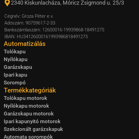
2340 Kiskunlacháza, Móricz Zsigmond u. 25/3
Cégnév: Groza Péter e.v.
Adószám: 90759617-2-33
Bankszámlaszám: 12600016-19939868-18491275
IBAN: HU34126000161993986818491275
Automatizálás
Tolókapu
Nyílókapu
Garázskapu
Ipari kapu
Sorompó
Termékkategóriák
Tolókapu motorok
Nyílókapu motorok
Garázskapu motorok
Ipari kapunyitó motorok
Szekcionált garázskapuk
Automata sorompók