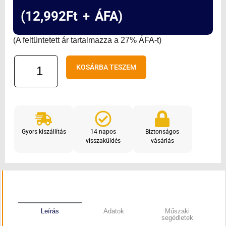
(
12,992
Ft
+ ÁFA)
(A feltüntetett ár tartalmazza a 27% ÁFA-t)
KEY
KOSÁRBA TESZEM
RXM23K
Univerzális
2
csatornás
vevő
Gyors kiszállítás
14 napos
Biztonságos
mennyiség
visszaküldés
vásárlás
Leírás
Adatok
Műszaki
segédletek