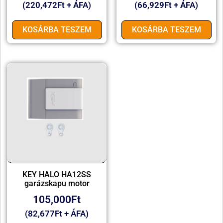
(
220,472
Ft
+ ÁFA)
(
66,929
Ft
+ ÁFA)
KOSÁRBA TESZEM
KOSÁRBA TESZEM
KEY HALO HA12SS
garázskapu motor
105,000
Ft
(
82,677
Ft
+ ÁFA)