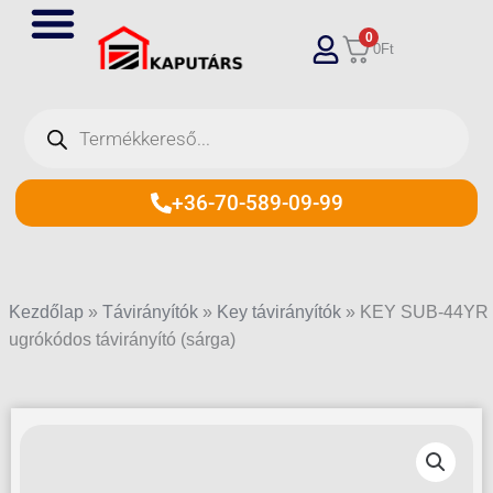
Skip
0
to
0
Ft
content
Products
search
+36-70-589-09-99
Kezdőlap
»
Távirányítók
»
Key távirányítók
»
KEY SUB-44YR
ugrókódos távirányító (sárga)