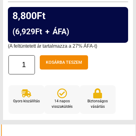
8,800
Ft
(
6,929
Ft
+ ÁFA)
(A feltüntetett ár tartalmazza a 27% ÁFA-t)
KEY
KOSÁRBA TESZEM
SUB-
44YR
ugrókódos
távirányító
(sárga)
Gyors kiszállítás
14 napos
Biztonságos
mennyiség
visszaküldés
vásárlás