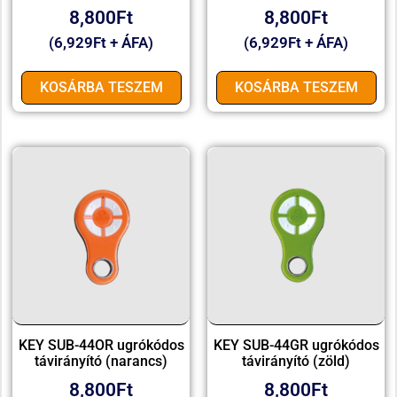
8,800
Ft
8,800
Ft
(
6,929
Ft
+ ÁFA)
(
6,929
Ft
+ ÁFA)
KOSÁRBA TESZEM
KOSÁRBA TESZEM
KEY SUB-44OR ugrókódos
KEY SUB-44GR ugrókódos
távirányító (narancs)
távirányító (zöld)
8,800
Ft
8,800
Ft