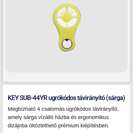
KEY SUB-44YR ugrókódos távirányító (sárga)
Megbízható 4 csatornás ugrókódos távirányító,
amely sárga vízálló házba és ergonomikus
dizájnba öltöztethető prémium kiépítésben.