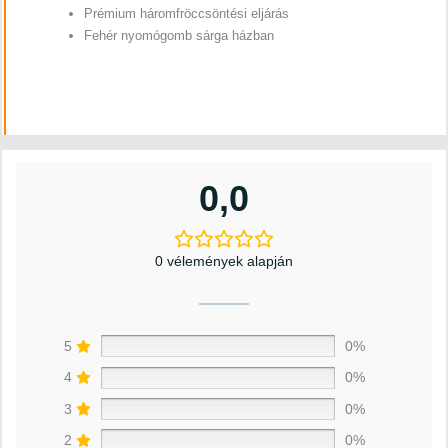
Prémium háromfröccsöntési eljárás
Fehér nyomógomb sárga házban
0,0
0 vélemények alapján
5
0%
4
0%
3
0%
2
0%