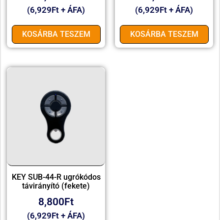
(
6,929
Ft
+ ÁFA)
(
6,929
Ft
+ ÁFA)
KOSÁRBA TESZEM
KOSÁRBA TESZEM
KEY SUB-44-R ugrókódos
távirányító (fekete)
8,800
Ft
(
6,929
Ft
+ ÁFA)