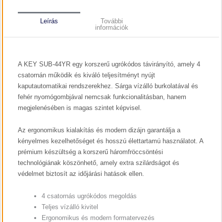
Leírás
További
információk
A KEY SUB-44YR egy korszerű ugrókódos távirányító, amely 4
csatornán működik és kiváló teljesítményt nyújt
kaputautomatikai rendszerekhez. Sárga vízálló burkolatával és
fehér nyomógombjával nemcsak funkcionalitásban, hanem
megjelenésében is magas szintet képvisel.
Az ergonomikus kialakítás és modern dizájn garantálja a
kényelmes kezelhetőséget és hosszú élettartamú használatot. A
prémium készültség a korszerű háromfröccsöntési
technológiának köszönhető, amely extra szilárdságot és
védelmet biztosít az időjárási hatások ellen.
4 csatornás ugrókódos megoldás
Teljes vízálló kivitel
Ergonomikus és modern formatervezés