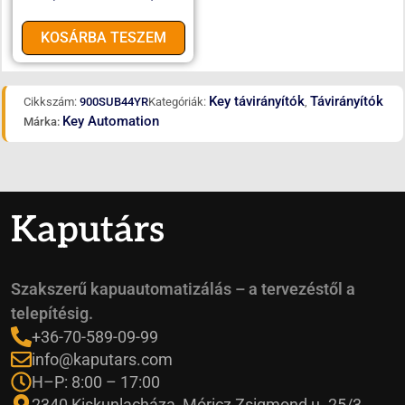
KOSÁRBA TESZEM
Key távirányítók
Távirányítók
Cikkszám:
900SUB44YR
Kategóriák:
,
Key Automation
Márka:
Kaputárs
Szakszerű kapuautomatizálás – a tervezéstől a
telepítésig.
+36-70-589-09-99
info@kaputars.com
H–P: 8:00 – 17:00
2340 Kiskunlacháza, Móricz Zsigmond u. 25/3