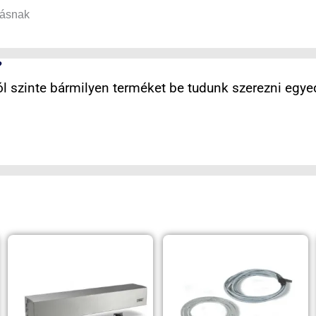
tásnak
?
 szinte bármilyen terméket be tudunk szerezni egyed