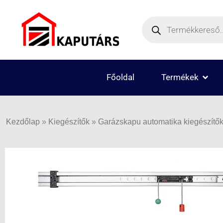
Skip
Products
to
search
content
OPEN
Főoldal
Termékek
Kezdőlap
»
Kiegészítők
»
Garázskapu automatika kiegészítő