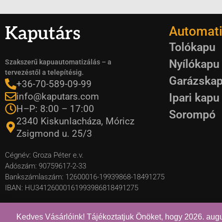
Kaputárs
Automati
Tolókapu
Nyílókapu
Szakszerű kapuautomatizálás – a
tervezéstől a telepítésig.
Garázska
+36-70-589-09-99
info@kaputars.com
Ipari kapu
H–P: 8:00 – 17:00
Sorompó
2340 Kiskunlacháza, Móricz
Zsigmond u. 25/3
Cégnév: Groza Péter e.v.
Adószám: 90759617-2-33
Bankszámlaszám: 12600016-19939868-18491275
IBAN: HU34126000161993986818491275
Kedves Vásárlóink! Tájékoztatjuk Önöket, hogy 2026. augusz