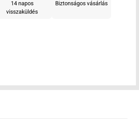
14 napos
Biztonságos vásárlás
visszaküldés