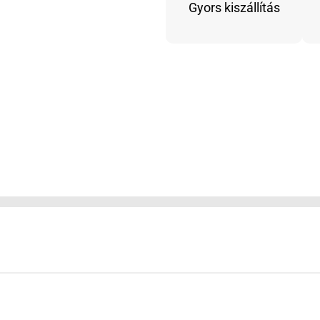
részes
Gyors kiszállítás
mennyiség