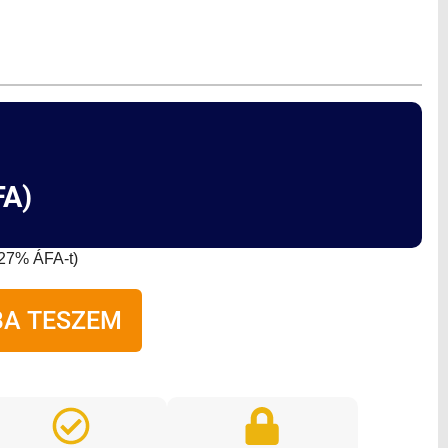
A)
a 27% ÁFA-t)
A TESZEM