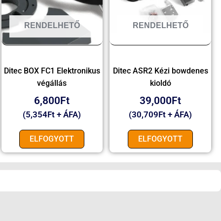
RENDELHETŐ
RENDELHETŐ
Ditec BOX FC1 Elektronikus
Ditec ASR2 Kézi bowdenes
végállás
kioldó
6,800
Ft
39,000
Ft
(
5,354
Ft
+ ÁFA)
(
30,709
Ft
+ ÁFA)
ELFOGYOTT
ELFOGYOTT