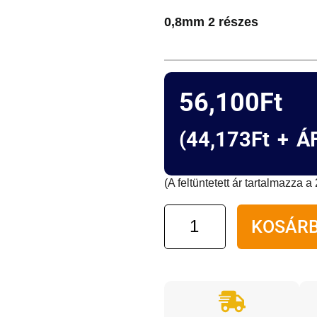
0,8mm 2 részes
56,100
Ft
(
44,173
Ft
+ ÁF
(A feltüntetett ár tartalmazza 
Marantec
KOSÁRB
sínegység
3,2m
magasságig,
0,8mm
2