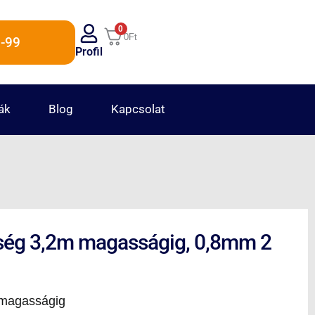
0
0
Ft
-99
Profil
ák
Blog
Kapcsolat
ség 3,2m magasságig, 0,8mm 2
 magasságig