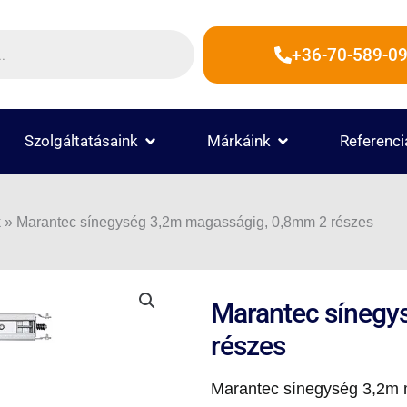
+36-70-589-09
 TERMÉKEK
OPEN SZOLGÁLTATÁSAINK
OPEN MÁRKÁINK
Szolgáltatásaink
Márkáink
Referenci
k
»
Marantec sínegység 3,2m magasságig, 0,8mm 2 részes
Marantec sínegy
részes
Marantec sínegység 3,2m