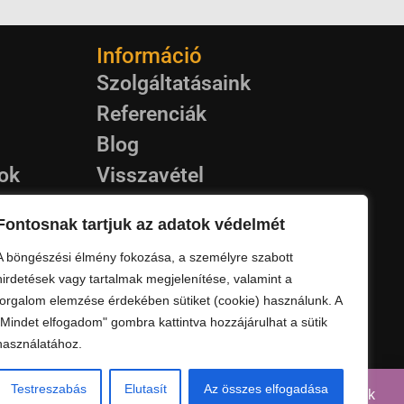
Információ
Szolgáltatásaink
Referenciák
Blog
rok
Visszavétel
puk
Garancia
Fontosnak tartjuk az adatok védelmét
Kapcsolat
A böngészési élmény fokozása, a személyre szabott
Szállítás
hirdetések vagy tartalmak megjelenítése, valamint a
forgalom elemzése érdekében sütiket (cookie) használunk. A
"Mindet elfogadom" gombra kattintva hozzájárulhat a sütik
használatához.
Testreszabás
Elutasít
Az összes elfogadása
 ez idő alatt is leadhatják, azokat augusztus 25-től tudjuk