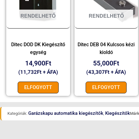
RENDELHETŐ
RENDELHETŐ
Ditec DOD DK Kiegészítő
Ditec DEB 04 Kulcsos kézi
egység
kioldó
14,900
Ft
55,000
Ft
(
11,732
Ft
+ ÁFA)
(
43,307
Ft
+ ÁFA)
ELFOGYOTT
ELFOGYOTT
Garázskapu automatika kiegészítők
Kiegészítők
Kategóriák:
,
Márk