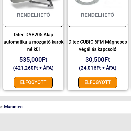
RENDELHETŐ
RENDELHETŐ
Ditec DAB205 Alap
automatika a mozgató karok
Ditec CUBIC 6FM Mágneses
nélkül
végállás kapcsoló
535,000
Ft
30,500
Ft
(
421,260
Ft
+ ÁFA)
(
24,016
Ft
+ ÁFA)
ELFOGYOTT
ELFOGYOTT
Marantec
a: