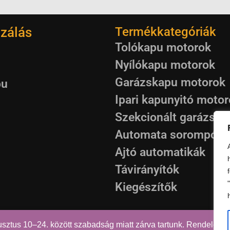
zálás
Termékkategóriák
Tolókapu motorok
Nyílókapu motorok
Garázskapu motorok
pu
Ipari kapunyitó moto
Szekcionált garázska
Automata sorompók
Ajtó automatikák
Távirányítók
Kiegészítők
tus 10–24. között szabadság miatt zárva tartunk. Rendeléseiket