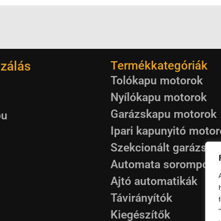
zálás
Termékkategóriák
Tolókapu motorok
Nyílókapu motorok
Garázskapu motorok
pu
Ipari kapunyitó moto
Szekcionált garázska
Automata sorompók
Ajtó automatikák
Távirányítók
Kiegészítők