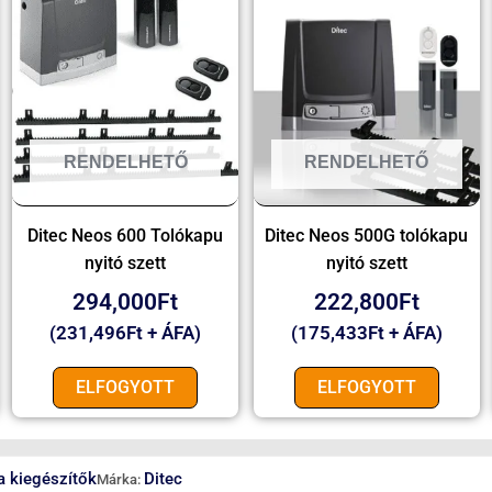
RENDELHETŐ
RENDELHETŐ
Ditec Neos 600 Tolókapu
Ditec Neos 500G tolókapu
nyitó szett
nyitó szett
294,000
Ft
222,800
Ft
(
231,496
Ft
+ ÁFA)
(
175,433
Ft
+ ÁFA)
ELFOGYOTT
ELFOGYOTT
a kiegészítők
Ditec
Márka: