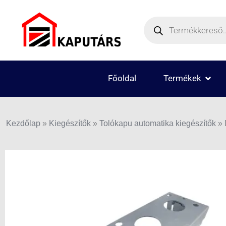
Skip
Products
to
search
content
OPEN
Főoldal
Termékek
Kezdőlap
»
Kiegészítők
»
Tolókapu automatika kiegészítők
»