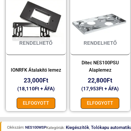
RENDELHETŐ
RENDELHETŐ
Ditec NES100PSU
IONRFK Átalakító lemez
Alaplemez
23,000
Ft
22,800
Ft
(
18,110
Ft
+ ÁFA)
(
17,953
Ft
+ ÁFA)
ELFOGYOTT
ELFOGYOTT
Kiegészítők
Tolókapu automatik
Cikkszám:
NES100WSP
Kategóriák:
,