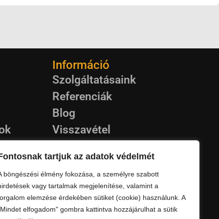
Információ
Szolgáltatásaink
Referenciák
Blog
rok
Visszavétel
puk
Garancia
Fontosnak tartjuk az adatok védelmét
Kapcsolat
A böngészési élmény fokozása, a személyre szabott
Szállítás
hirdetések vagy tartalmak megjelenítése, valamint a
forgalom elemzése érdekében sütiket (cookie) használunk. A
"Mindet elfogadom" gombra kattintva hozzájárulhat a sütik