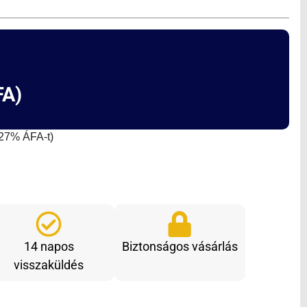
A)
a 27% ÁFA-t)
14 napos
Biztonságos vásárlás
visszaküldés