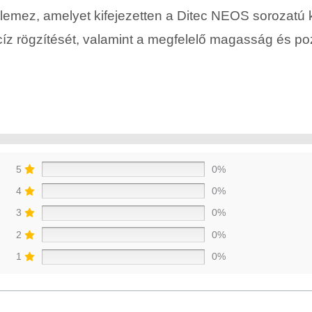
plemez, amelyet kifejezetten a Ditec NEOS sorozatú 
cíz rögzítését, valamint a megfelelő magasság és pozí
5
0%
4
0%
3
0%
2
0%
1
0%