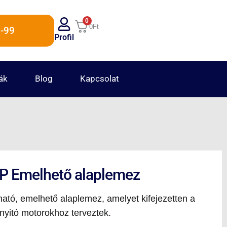
0
0
Ft
-99
Profil
ák
Blog
Kapcsolat
P Emelhető alaplemez
tó, emelhető alaplemez, amelyet kifejezetten a
yitó motorokhoz terveztek.