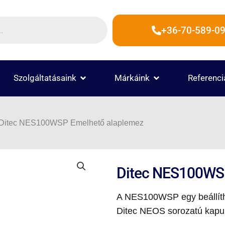
+36-70-589-09
 TERMÉKEK
OPEN SZOLGÁLTATÁSAINK
OPEN MÁRKÁINK
Szolgáltatásaink
Márkáink
Referenci
Ditec NES100WSP Emelhető alaplemez
Ditec NES100WS
A NES100WSP egy beállítha
Ditec NEOS sorozatú kapun