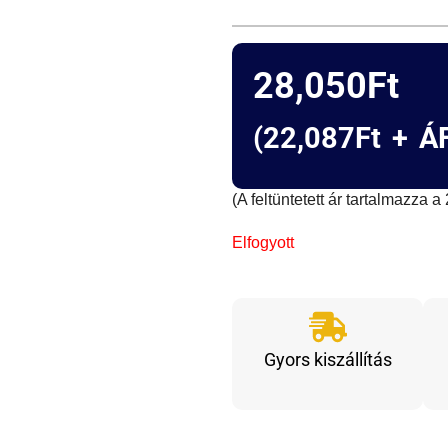
28,050
Ft
(
22,087
Ft
+ ÁF
(A feltüntetett ár tartalmazza 
Elfogyott
Gyors kiszállítás