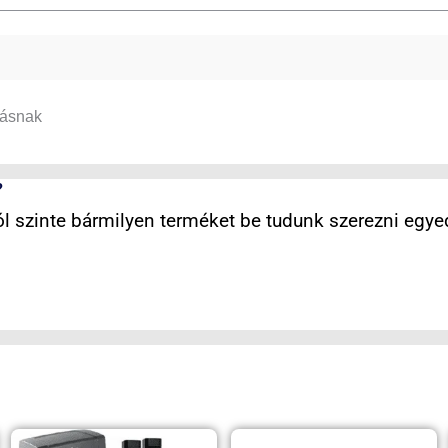
tásnak
?
 szinte bármilyen terméket be tudunk szerezni egyed