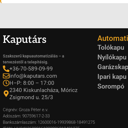
Kaputárs
Automati
Tolókapu
Nyílókapu
Szakszerű kapuautomatizálás – a
tervezéstől a telepítésig.
Garázska
+36-70-589-09-99
info@kaputars.com
Ipari kapu
H–P: 8:00 – 17:00
Sorompó
2340 Kiskunlacháza, Móricz
Zsigmond u. 25/3
Cégnév: Groza Péter e.v.
Adószám: 90759617-2-33
Bankszámlaszám: 12600016-19939868-18491275