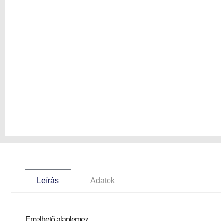
Leírás
Adatok
Emelhető alaplemez