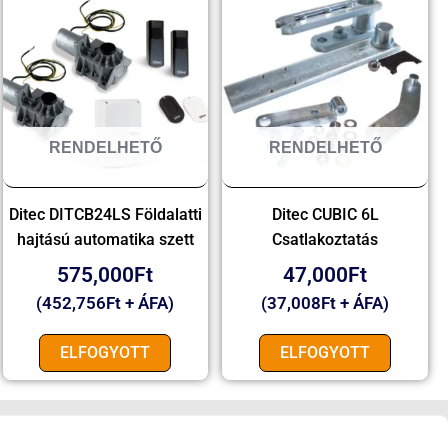
RENDELHETŐ
RENDELHETŐ
Ditec DITCB24LS Földalatti
Ditec CUBIC 6L
hajtású automatika szett
Csatlakoztatás
575,000
Ft
47,000
Ft
(
452,756
Ft
+ ÁFA)
(
37,008
Ft
+ ÁFA)
ELFOGYOTT
ELFOGYOTT