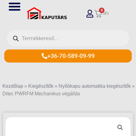
Skip
0
to
0
Ft
content
Products
search
+36-70-589-09-99
Kezdőlap
»
Kiegészítők
»
Nyílókapu automatika kiegészítők
»
Ditec PWRFM Mechanikus végállás