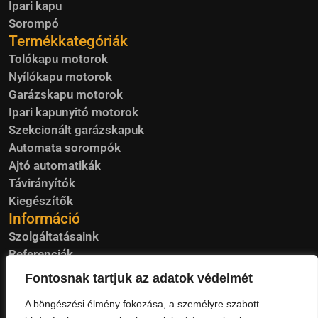
Ipari kapu
Sorompó
Termékkategóriák
Tolókapu motorok
Nyílókapu motorok
Garázskapu motorok
Ipari kapunyitó motorok
Szekcionált garázskapuk
Automata sorompók
Ajtó automatikák
Távirányítók
Kiegészítők
Információ
Szolgáltatásaink
Referenciák
Blog
Fontosnak tartjuk az adatok védelmét
Visszavétel
A böngészési élmény fokozása, a személyre szabott
Garancia