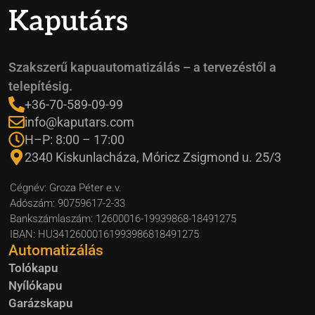
Kaputárs
Szakszerű kapuautomatizálás – a tervezéstől a
telepítésig.
+36-70-589-09-99
info@kaputars.com
H–P: 8:00 – 17:00
2340 Kiskunlacháza, Móricz Zsigmond u. 25/3
Cégnév: Groza Péter e.v.
Adószám: 90759617-2-33
Bankszámlaszám: 12600016-19939868-18491275
IBAN: HU34126000161993986818491275
Automatizálás
Tolókapu
Nyílókapu
Garázskapu