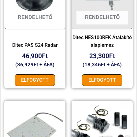
RENDELHETŐ
RENDELHETŐ
Ditec NES100RFK Átalakító
Ditec PAS S24 Radar
alaplemez
46,900
Ft
23,300
Ft
(
36,929
Ft
+ ÁFA)
(
18,346
Ft
+ ÁFA)
ELFOGYOTT
ELFOGYOTT