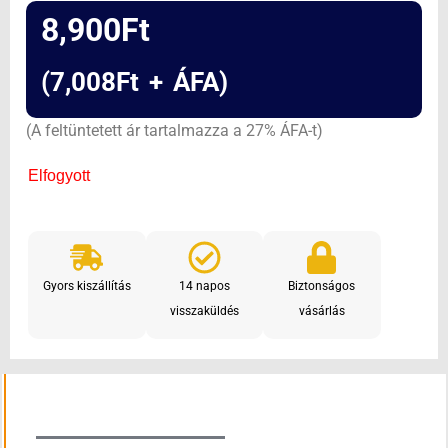
8,900
Ft
(
7,008
Ft
+ ÁFA)
(A feltüntetett ár tartalmazza a 27% ÁFA-t)
Elfogyott
Gyors kiszállítás
14 napos
Biztonságos
visszaküldés
vásárlás