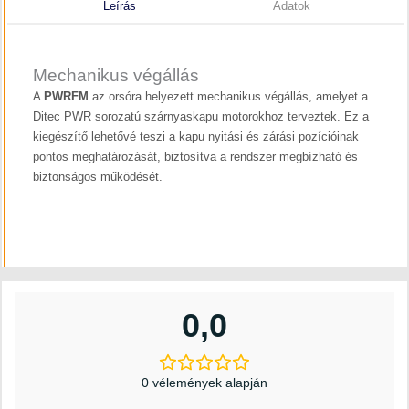
Leírás
Adatok
Mechanikus végállás
A
PWRFM
az orsóra helyezett mechanikus végállás, amelyet a
Ditec PWR sorozatú szárnyaskapu motorokhoz terveztek. Ez a
kiegészítő lehetővé teszi a kapu nyitási és zárási pozícióinak
pontos meghatározását, biztosítva a rendszer megbízható és
biztonságos működését.
0,0
0 vélemények alapján