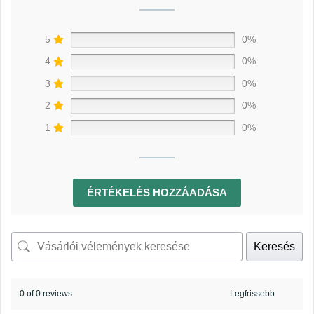
5
0%
4
0%
3
0%
2
0%
1
0%
ÉRTÉKELÉS HOZZÁADÁSA
Keresés
0 of 0 reviews