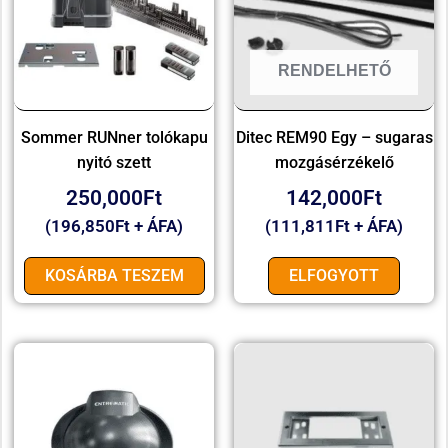
RENDELHETŐ
Sommer RUNner tolókapu
Ditec REM90 Egy – sugaras
nyitó szett
mozgásérzékelő
250,000
Ft
142,000
Ft
(
196,850
Ft
+ ÁFA)
(
111,811
Ft
+ ÁFA)
KOSÁRBA TESZEM
ELFOGYOTT