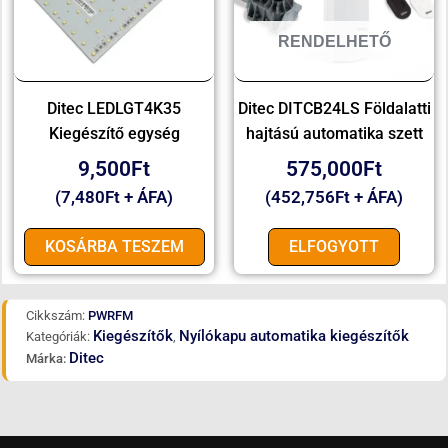
RENDELHETŐ
Ditec LEDLGT4K35
Ditec DITCB24LS Földalatti
Kiegészítő egység
hajtású automatika szett
9,500
Ft
575,000
Ft
(
7,480
Ft
+ ÁFA)
(
452,756
Ft
+ ÁFA)
KOSÁRBA TESZEM
ELFOGYOTT
Cikkszám:
PWRFM
Kiegészítők
Nyílókapu automatika kiegészítők
Kategóriák:
,
Ditec
Márka: