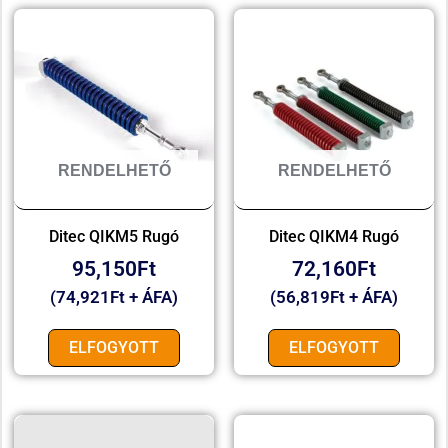
RENDELHETŐ
RENDELHETŐ
Ditec QIKM5 Rugó
Ditec QIKM4 Rugó
95,150
Ft
72,160
Ft
(
74,921
Ft
+ ÁFA)
(
56,819
Ft
+ ÁFA)
ELFOGYOTT
ELFOGYOTT