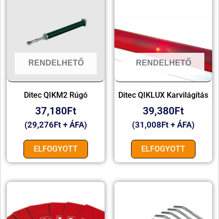
RENDELHETŐ
RENDELHETŐ
Ditec QIKM2 Rúgó
Ditec QIKLUX Karvilágítás
37,180
Ft
39,380
Ft
(
29,276
Ft
+ ÁFA)
(
31,008
Ft
+ ÁFA)
ELFOGYOTT
ELFOGYOTT