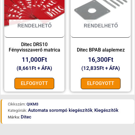
RENDELHETŐ
RENDELHETŐ
Ditec DRS10
Fényvisszaverő matrica
Ditec BPAB alaplemez
11,000
Ft
16,300
Ft
(
8,661
Ft
+ ÁFA)
(
12,835
Ft
+ ÁFA)
ELFOGYOTT
ELFOGYOTT
Cikkszám:
QIKM3
Automata sorompó kiegészítők
Kiegészítők
Kategóriák:
,
Ditec
Márka: