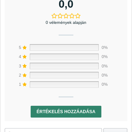
0,0
0 vélemények alapján
5
0%
4
0%
3
0%
2
0%
1
0%
ÉRTÉKELÉS HOZZÁADÁSA