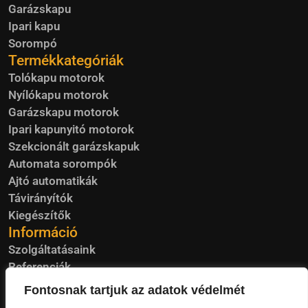
Garázskapu
Ipari kapu
Sorompó
Termékkategóriák
Tolókapu motorok
Nyílókapu motorok
Garázskapu motorok
Ipari kapunyitó motorok
Szekcionált garázskapuk
Automata sorompók
Ajtó automatikák
Távirányítók
Kiegészítők
Információ
Szolgáltatásaink
Referenciák
Blog
Fontosnak tartjuk az adatok védelmét
Visszavétel