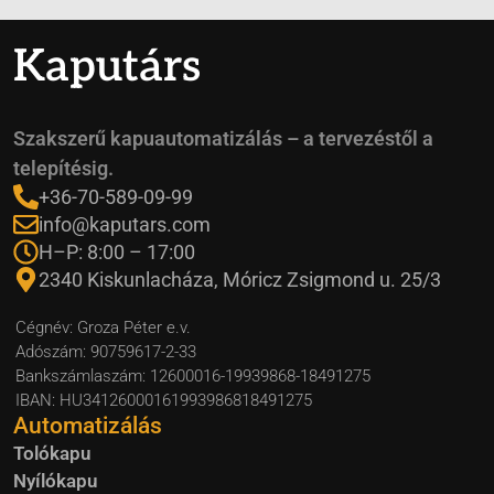
Kaputárs
Szakszerű kapuautomatizálás – a tervezéstől a
telepítésig.
+36-70-589-09-99
info@kaputars.com
H–P: 8:00 – 17:00
2340 Kiskunlacháza, Móricz Zsigmond u. 25/3
Cégnév: Groza Péter e.v.
Adószám: 90759617-2-33
Bankszámlaszám: 12600016-19939868-18491275
IBAN: HU34126000161993986818491275
Automatizálás
Tolókapu
Nyílókapu