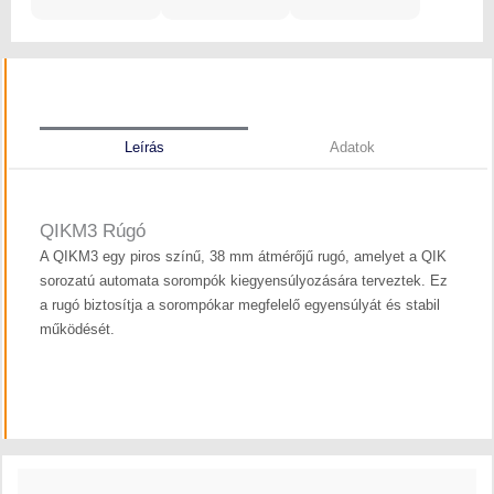
Leírás
Adatok
QIKM3 Rúgó
A QIKM3 egy piros színű, 38 mm átmérőjű rugó, amelyet a QIK
sorozatú automata sorompók kiegyensúlyozására terveztek. Ez
a rugó biztosítja a sorompókar megfelelő egyensúlyát és stabil
működését.