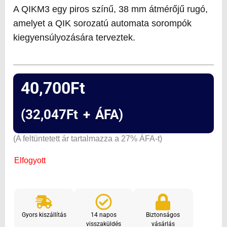
A QIKM3 egy piros színű, 38 mm átmérőjű rugó,
amelyet a QIK sorozatú automata sorompók
kiegyensúlyozására terveztek.
40,700
Ft
(
32,047
Ft
+ ÁFA)
(A feltüntetett ár tartalmazza a 27% ÁFA-t)
Elfogyott
Gyors kiszállítás
14 napos
Biztonságos
visszaküldés
vásárlás