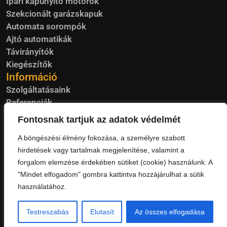
Ipari kapunyitó motorok
Szekcionált garázskapuk
Automata sorompók
Ajtó automatikák
Távirányítók
Kiegészítők
Információ
Szolgáltatásaink
Referenciák
Blog
Fontosnak tartjuk az adatok védelmét
Visszavétel
A böngészési élmény fokozása, a személyre szabott
Garancia
hirdetések vagy tartalmak megjelenítése, valamint a
Kapcsolat
forgalom elemzése érdekében sütiket (cookie) használunk. A
Szállítás
"Mindet elfogadom" gombra kattintva hozzájárulhat a sütik
használatához.
Adatkezelési
ÁSZF
© 2026 Kaputárs – Minden
Testreszabás
Elutasít
Az összes elfogadása
tájékoztató
jog fenntartva