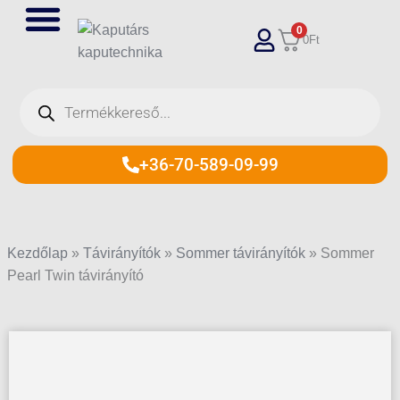
Skip
0
to
0
Ft
content
Products
search
+36-70-589-09-99
Kezdőlap
»
Távirányítók
»
Sommer távirányítók
»
Sommer
Pearl Twin távirányító