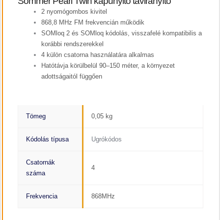
Sommer Pearl Twin kapunyitó távirányító
2 nyomógombos kivitel
868,8 MHz FM frekvencián működik
SOMloq 2 és SOMloq kódolás, visszafelé kompatibilis a
korábbi rendszerekkel
4 külön csatorna használatára alkalmas
Hatótávja körülbelül 90–150 méter, a környezet
adottságaitól függően
Tömeg
0,05 kg
Kódolás típusa
Ugrókódos
Csatornák
4
száma
Frekvencia
868MHz