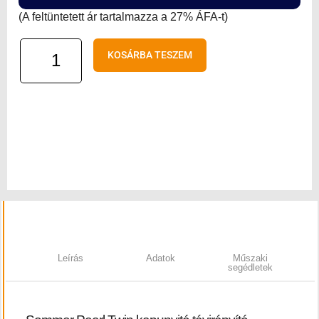
(A feltüntetett ár tartalmazza a 27% ÁFA-t)
Sommer
KOSÁRBA TESZEM
Pearl
Twin
távirányító
mennyiség
Leírás
Adatok
Műszaki
segédletek