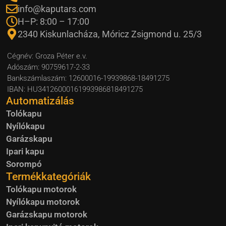
info@kaputars.com
H–P: 8:00 – 17:00
2340 Kiskunlacháza, Móricz Zsigmond u. 25/3
Cégnév: Groza Péter e.v.
Adószám: 90759617-2-33
Bankszámlaszám: 12600016-19939868-18491275
IBAN: HU34126000161993986818491275
Automatizálás
Tolókapu
Nyílókapu
Garázskapu
Ipari kapu
Sorompó
Termékkategóriák
Tolókapu motorok
Nyílókapu motorok
Garázskapu motorok