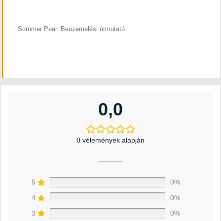
Sommer Pearl Beüzemelési útmutató
0,0
0 vélemények alapján
5
0%
4
0%
3
0%