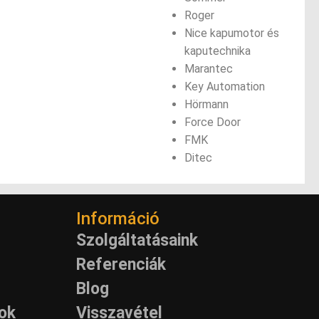
Roger
Nice kapumotor és
kaputechnika
Marantec
Key Automation
Hörmann
Force Door
FMK
Ditec
Információ
Szolgáltatásaink
Referenciák
Blog
rok
Visszavétel