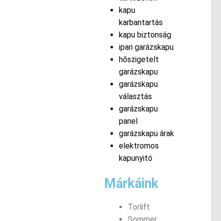
kapu
karbantartás
kapu biztonság
ipari garázskapu
hőszigetelt
garázskapu
garázskapu
választás
garázskapu
panel
garázskapu árak
elektromos
kapunyitó
Márkáink
Torlift
Sommer