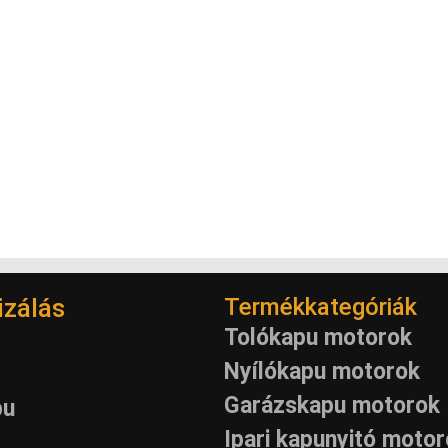
zálás
Termékkategóriák
Tolókapu motorok
Nyílókapu motorok
Garázskapu motorok
pu
Ipari kapunyitó moto