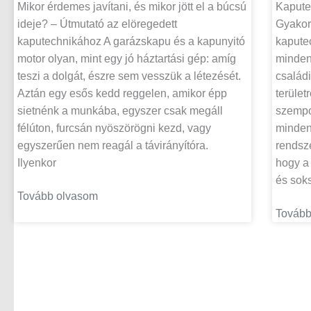
Mikor érdemes javítani, és mikor jött el a búcsú
Kapute
ideje? – Útmutató az elöregedett
Gyakori
kaputechnikához A garázskapu és a kapunyitó
kapute
motor olyan, mint egy jó háztartási gép: amíg
minden
teszi a dolgát, észre sem vesszük a létezését.
családi
Aztán egy esős kedd reggelen, amikor épp
terület
sietnénk a munkába, egyszer csak megáll
szempo
félúton, furcsán nyöszörögni kezd, vagy
minden
egyszerűen nem reagál a távirányítóra.
rendsze
Ilyenkor
hogy a
és soks
Tovább olvasom
Tovább