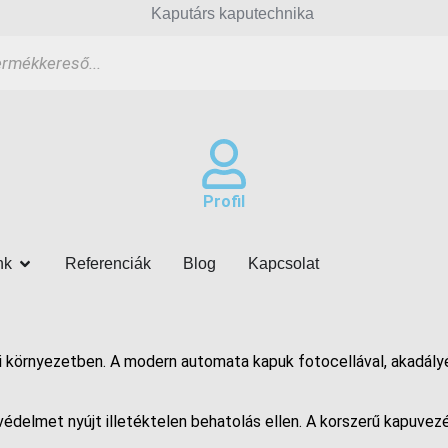
Profil
GÁLTATÁSAINK
OPEN MÁRKÁINK
nk
Referenciák
Blog
Kapcsolat
ri környezetben. A modern automata kapuk fotocellával, akadál
édelmet nyújt illetéktelen behatolás ellen. A korszerű kapuvezé