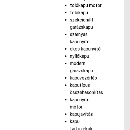
tolókapu motor
tolókapu
szekcionált
garázskapu
szárnyas
kapunyitó
okos kapunyitó
nyílókapu
modern
garázskapu
kapuvezérlés
kaputípus
összehasonlítás
kapunyitó
motor
kapujavítás
kapu
tartozékok