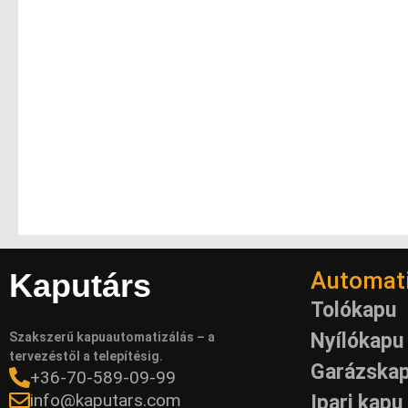
Kaputárs
Automati
Tolókapu
Nyílókapu
Szakszerű kapuautomatizálás – a
tervezéstől a telepítésig.
Garázska
+36-70-589-09-99
info@kaputars.com
Ipari kapu