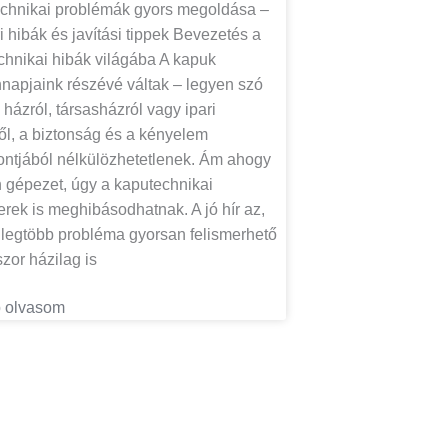
chnikai problémák gyors megoldása –
 hibák és javítási tippek Bevezetés a
chnikai hibák világába A kapuk
napjaink részévé váltak – legyen szó
 házról, társasházról vagy ipari
ről, a biztonság és a kényelem
ntjából nélkülözhetetlenek. Ám ahogy
 gépezet, úgy a kaputechnikai
rek is meghibásodhatnak. A jó hír az,
 legtöbb probléma gyorsan felismerhető
zor házilag is
 olvasom