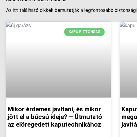
Az itt található cikkek bemutatják a legfontosabb biztonsági
KAPU BIZTONSÁG
Mikor érdemes javítani, és mikor
Kapu
jött el a búcsú ideje? – Útmutató
megol
az elöregedett kaputechnikához
javít