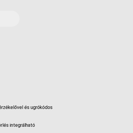
yérzékelővel és ugrókódos
rlés integrálható