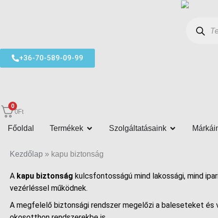
Skip
Products
to
search
content
+36-70-589-09-99
0
0
Ft
OPEN TERMÉKEK
OPEN SZOL
Főoldal
Termékek
Szolgáltatásaink
Márkái
Kezdőlap
»
kapu biztonság
A
kapu biztonság
kulcsfontosságú mind lakossági, mind ipa
vezérléssel működnek.
A megfelelő biztonsági rendszer megelőzi a baleseteket és v
okosotthon rendszerekbe is.