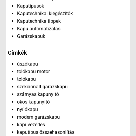
Kaputípusok
Kaputechnikai kiegészítők
Kaputechnika tippek
Kapu automatizálás
Garázskapuk
Címkék
úszókapu
tolókapu motor
tolókapu
szekcionált garázskapu
szárnyas kapunyitó
okos kapunyitó
nyílókapu
modern garázskapu
kapuvezérlés
kaputípus összehasonlítás