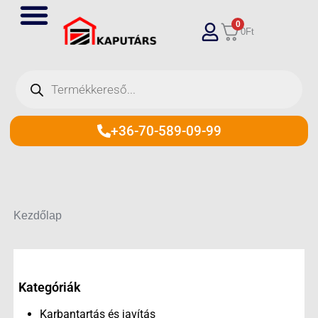
Skip
0
to
0
Ft
content
Products
search
+36-70-589-09-99
Kezdőlap
Kategóriák
Karbantartás és javítás