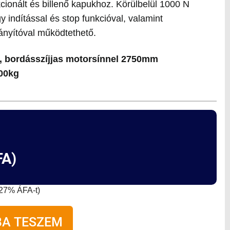
cionált és billenő kapukhoz. Körülbelül 1000 N
y indítással és stop funkcióval, valamint
ányítóval működtethető.
l, bordásszíjjas motorsínnel 2750mm
00kg
A)
a 27% ÁFA-t)
A TESZEM