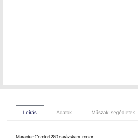
Leírás
Adatok
Műszaki segédletek
Marantec Comfort 280 garázskapu motor