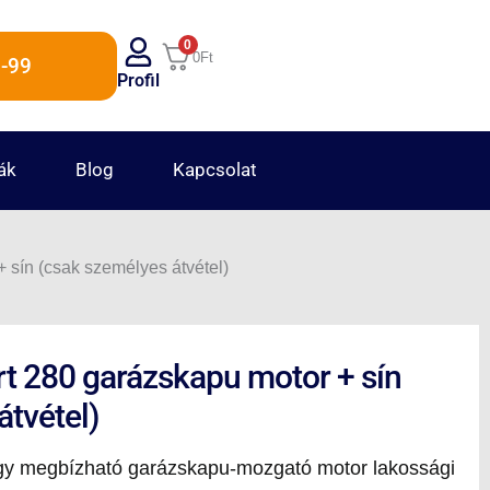
0
0
Ft
-99
Profil
ák
Blog
Kapcsolat
 sín (csak személyes átvétel)
t 280 garázskapu motor + sín
átvétel)
gy megbízható garázskapu-mozgató motor lakossági