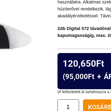
használatra. Alkalmas szek
húzóerővel rendelkezik, lág
akadályérzékeléssel. Távir
2db Digital 572 távadóva
kapumagasságig, max. 2
120,650
Ft
(
95,000
Ft
+ ÁF
(A feltüntetett ár tartalmazza 
Marantec
KOSÁRB
Comfort