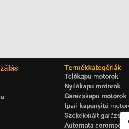
zálás
Termékkategóriák
Tolókapu motorok
Nyílókapu motorok
Garázskapu motorok
pu
Ipari kapunyitó moto
Szekcionált garázska
Automata sorompók