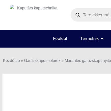
Skip
Products
to
search
content
OPEN
Főoldal
Termékek
Kezdőlap
»
Garázskapu motorok
»
Marantec garázskapunyitó