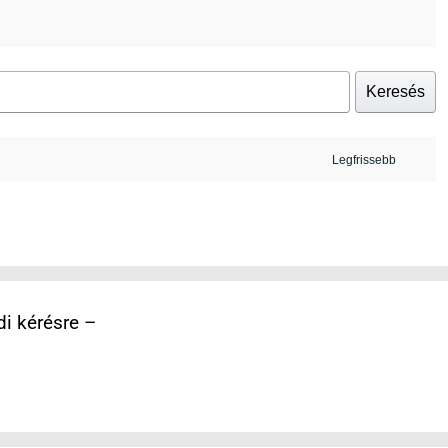
Keresés
i kérésre –