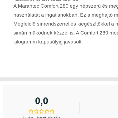
A Marantec Comfort 280 egy népszerű és megb
használatát a ingatlanokban. Ez a meghajtó m
Megfelelő sínrendszerrel és kiegészítőkkel a
simán működnek kézzel is. A Comfort 280 mode
kilogramm kapusúlyig javasolt.
0,0
0 vélemények alapján