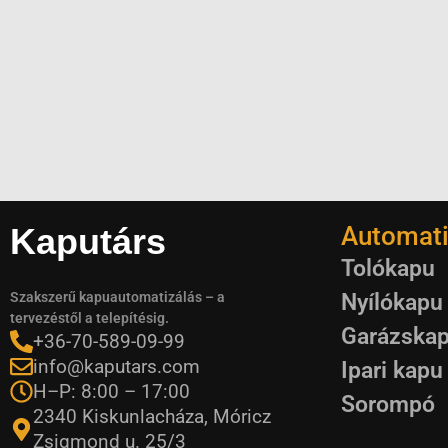
Kaputárs
Automati
Tolókapu
Nyílókapu
Szakszerű kapuautomatizálás – a
tervezéstől a telepítésig.
Garázska
+36-70-589-09-99
info@kaputars.com
Ipari kapu
H–P: 8:00 – 17:00
Sorompó
2340 Kiskunlacháza, Móricz
Zsigmond u. 25/3