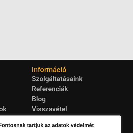
Információ
Szolgáltatásaink
Referenciák
Blog
rok
Visszavétel
puk
Garancia
Fontosnak tartjuk az adatok védelmét
Kapcsolat