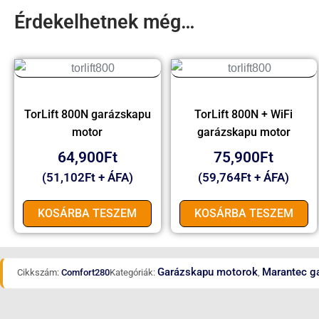
Érdekelhetnek még…
TorLift 800N garázskapu
TorLift 800N + WiFi
motor
garázskapu motor
64,900
Ft
75,900
Ft
(
51,102
Ft
+ ÁFA)
(
59,764
Ft
+ ÁFA)
KOSÁRBA TESZEM
KOSÁRBA TESZEM
Garázskapu motorok
Marantec g
Cikkszám:
Comfort280
Kategóriák:
,