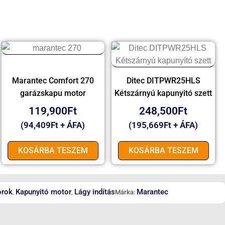
Marantec Comfort 270
Ditec DITPWR25HLS
garázskapu motor
Kétszárnyú kapunyitó szett
119,900
Ft
248,500
Ft
(
94,409
Ft
+ ÁFA)
(
195,669
Ft
+ ÁFA)
KOSÁRBA TESZEM
KOSÁRBA TESZEM
orok
Kapunyitó motor
Lágy indítás
Marantec
,
,
Márka: