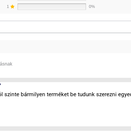
1
0%
tásnak
?
 szinte bármilyen terméket be tudunk szerezni egyed