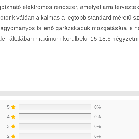
ízható elektromos rendszer, amelyet arra tervezte
otor kiválóan alkalmas a legtöbb standard méretű s
 hagyományos billenő garázskapuk mozgatására is h
ll általában maximum körülbelül 15-18.5 négyzetmét
5
0%
4
0%
3
0%
2
0%