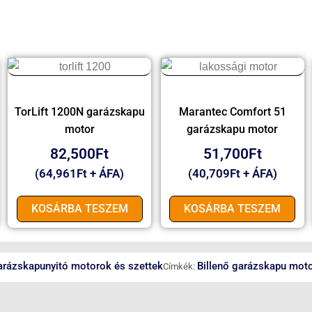
TorLift 1200N garázskapu
Marantec Comfort 51
motor
garázskapu motor
82,500
Ft
51,700
Ft
(
64,961
Ft
+ ÁFA)
(
40,709
Ft
+ ÁFA)
KOSÁRBA TESZEM
KOSÁRBA TESZEM
arázskapunyitó motorok és szettek
Billenő garázskapu mot
Címkék: