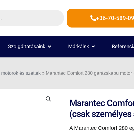
+36-70-589-09
 TERMÉKEK
OPEN SZOLGÁLTATÁSAINK
OPEN MÁRKÁINK
Szolgáltatásaink
Márkáink
Referenci
 motorok és szettek
»
Marantec Comfort 280 garázskapu motor +
Marantec Comfor
(csak személyes 
A Marantec Comfort 280 e