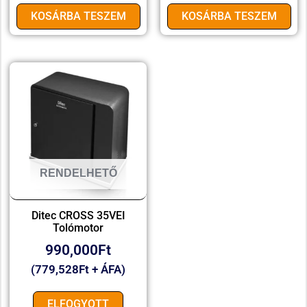
KOSÁRBA TESZEM
KOSÁRBA TESZEM
RENDELHETŐ
Ditec CROSS 35VEI
Tolómotor
990,000
Ft
(
779,528
Ft
+ ÁFA)
ELFOGYOTT