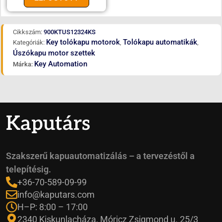
Cikkszám:
900KTUS12324KS
Key tolókapu motorok
Tolókapu automatikák
Kategóriák:
,
,
Úszókapu motor szettek
Key Automation
Márka:
Kaputárs
Szakszerű kapuautomatizálás – a tervezéstől a
telepítésig.
+36-70-589-09-99
info@kaputars.com
H–P: 8:00 – 17:00
2340 Kiskunlacháza, Móricz Zsigmond u. 25/3