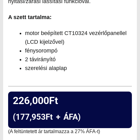
nyitási/zárási lassítási funkcióval.
A szett tartalma:
motor beépített CT10324 vezérlőpanellel
(LCD kijelzővel)
fénysorompó
2 távirányító
szerelési alaplap
226,000
Ft
(
177,953
Ft
+ ÁFA)
(A feltüntetett ár tartalmazza a 27% ÁFA-t)