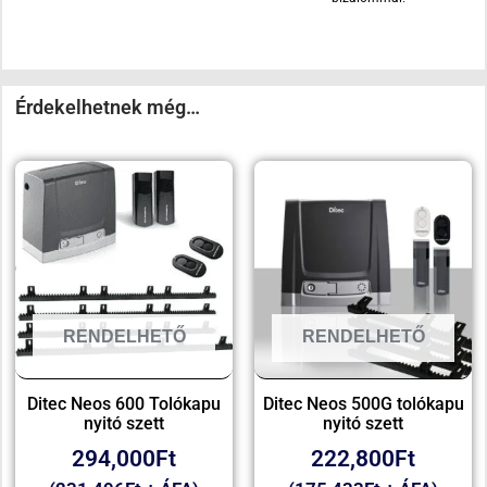
Érdekelhetnek még…
RENDELHETŐ
RENDELHETŐ
Ditec Neos 600 Tolókapu
Ditec Neos 500G tolókapu
nyitó szett
nyitó szett
294,000
Ft
222,800
Ft