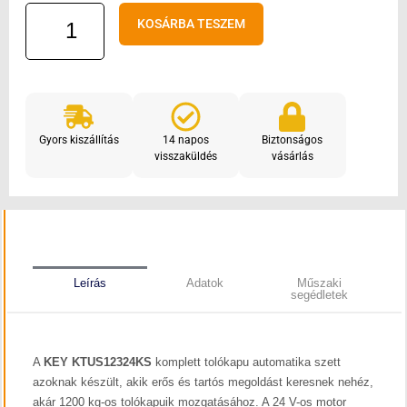
KEY
KOSÁRBA TESZEM
KTUS12324KS
toló
és
úszókapu
szett
Gyors kiszállítás
14 napos
Biztonságos
mennyiség
visszaküldés
vásárlás
Leírás
Adatok
Műszaki
segédletek
A
KEY KTUS12324KS
komplett tolókapu automatika szett
azoknak készült, akik erős és tartós megoldást keresnek nehéz,
akár 1200 kg-os tolókapuik mozgatásához. A 24 V-os motor