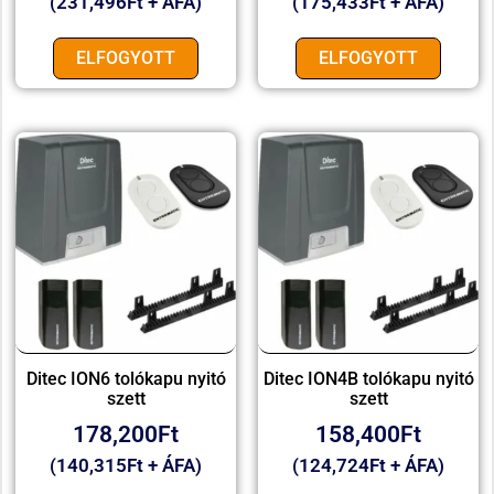
(
231,496
Ft
+ ÁFA)
(
175,433
Ft
+ ÁFA)
ELFOGYOTT
ELFOGYOTT
Ditec ION6 tolókapu nyitó
Ditec ION4B tolókapu nyitó
szett
szett
178,200
Ft
158,400
Ft
(
140,315
Ft
+ ÁFA)
(
124,724
Ft
+ ÁFA)