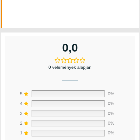
0,0
0 vélemények alapján
5
0%
4
0%
3
0%
2
0%
1
0%