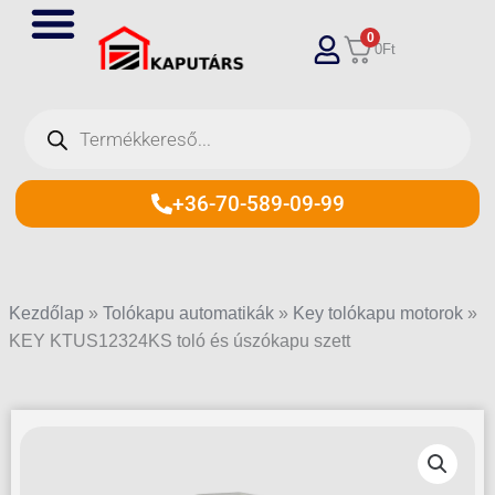
Skip
0
to
0
Ft
content
Products
search
+36-70-589-09-99
Kezdőlap
»
Tolókapu automatikák
»
Key tolókapu motorok
»
KEY KTUS12324KS toló és úszókapu szett