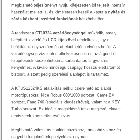
megbízható teljesítményt nyújt, kifejezetten jól teljesít intenzív
használat mellett is, és kíméletesen kezeli a kaput a
nyitás és
zárás közbeni lassítási funkciónak
köszönhetően.
A rendszer a
CT10324 vezérlőegységgel
működik, amely
beépített kivitelű és
LCD kijelzővel
rendelkezik, így a
beállítások egyszerűen és áttekinthetően elvégezhetők. A
vezérlőegység vízszintes elhelyezésének és az átgondolt
felépítésnek köszönhetően a karbantartás is gyors és
kényelmes. A kiváló minőségű csapágy hosszú élettartamot
biztosít, a szett pedig szerelési alaplapot is tartalmaz.
A KTUS12324KS átalakítás nélkül cserélhető az alábbi
motortípusokra: Nice Robus 600/1000 sorozat, Came BX
sorozat, Faac 746 (speciális kiegészítővel), valamint a KEY
Turbo sorozat. Ez ideális megoldássá teszi meglévő, elavult
rendszerek korszerűsítéséhez is.
Megbízható választás családi házakhoz, társasházakhoz és
nagyobb forgalmú telephelyekhez egyaránt.