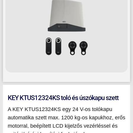
KEY KTUS12324KS toló és úszókapu szett
A KEY KTUS12324KS egy 24 V-os tolókapu
automatika szett max. 1200 kg-os kapukhoz, erős
motorral, beépített LCD kijelzős vezérléssel és