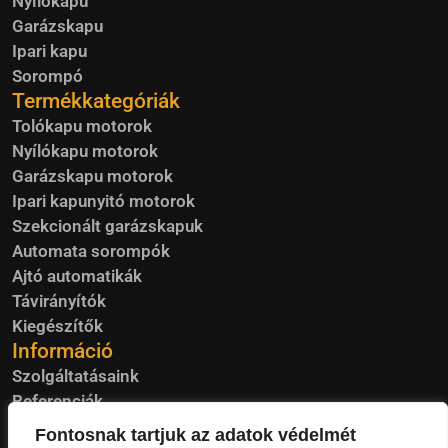
Nyílókapu
Garázskapu
Ipari kapu
Sorompó
Termékkategóriák
Tolókapu motorok
Nyílókapu motorok
Garázskapu motorok
Ipari kapunyitó motorok
Szekcionált garázskapuk
Automata sorompók
Ajtó automatikák
Távirányítók
Kiegészítők
Információ
Szolgáltatásaink
Referenciák
Blog
Fontosnak tartjuk az adatok védelmét