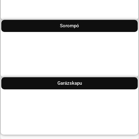
Sorompó
Garázskapu