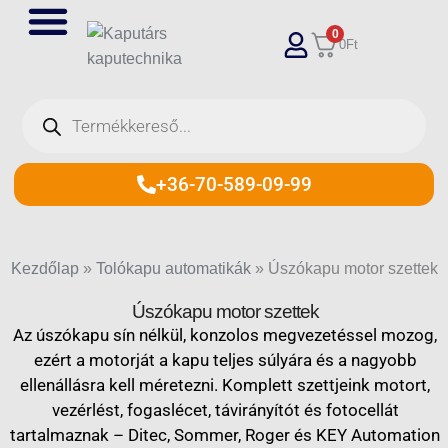
Skip
0
to
0
Ft
content
Products
search
+36-70-589-09-99
Kezdőlap
»
Tolókapu automatikák
»
Úszókapu motor szettek
Úszókapu motor szettek
Az úszókapu sín nélkül, konzolos megvezetéssel mozog,
ezért a motorját a kapu teljes súlyára és a nagyobb
ellenállásra kell méretezni. Komplett szettjeink motort,
vezérlést, fogaslécet, távirányítót és fotocellát
tartalmaznak – Ditec, Sommer, Roger és KEY Automation