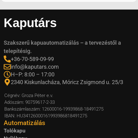
Kaputárs
Szakszerű kapuautomatizálás – a tervezéstől a
telepítésig.
+36-70-589-09-99
info@kaputars.com
H–P: 8:00 – 17:00
2340 Kiskunlacháza, Móricz Zsigmond u. 25/3
Cégnév: Groza Péter e.v.
Adószám: 90759617-2-33
Bankszámlaszám: 12600016-19939868-18491275
IBAN: HU34126000161993986818491275
Automatizálás
Tolókapu