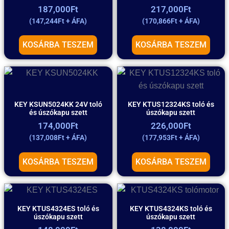
187,000
Ft
217,000
Ft
(
147,244
Ft
+ ÁFA)
(
170,866
Ft
+ ÁFA)
KOSÁRBA TESZEM
KOSÁRBA TESZEM
KEY KSUN5024KK 24V toló
KEY KTUS12324KS toló és
és úszókapu szett
úszókapu szett
174,000
Ft
226,000
Ft
(
137,008
Ft
+ ÁFA)
(
177,953
Ft
+ ÁFA)
KOSÁRBA TESZEM
KOSÁRBA TESZEM
KEY KTUS4324ES toló és
KEY KTUS4324KS toló és
úszókapu szett
úszókapu szett