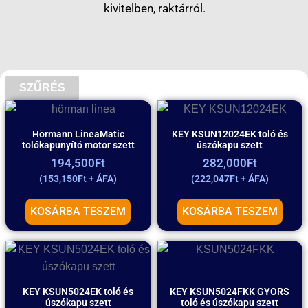
kivitelben, raktárról.
SZŰRÉS
Hörmann LineaMatic
KEY KSUN12024EK toló és
tolókapunyító motor szett
úszókapu szett
194,500
Ft
282,000
Ft
(
153,150
Ft
+ ÁFA)
(
222,047
Ft
+ ÁFA)
KOSÁRBA TESZEM
KOSÁRBA TESZEM
KEY KSUN5024EK toló és
KEY KSUN5024FKK GYORS
úszókapu szett
toló és úszókapu szett