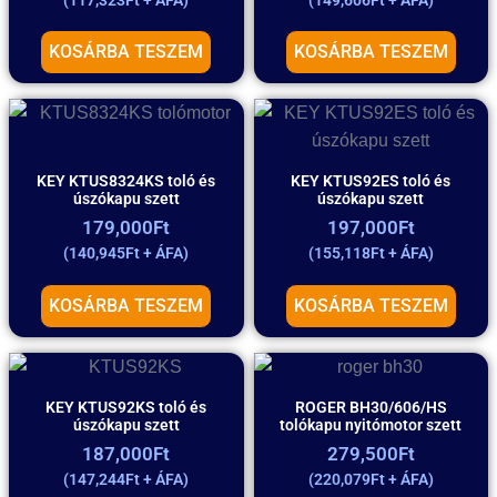
KOSÁRBA TESZEM
KOSÁRBA TESZEM
KEY KTUS8324KS toló és
KEY KTUS92ES toló és
úszókapu szett
úszókapu szett
179,000
Ft
197,000
Ft
(
140,945
Ft
+ ÁFA)
(
155,118
Ft
+ ÁFA)
KOSÁRBA TESZEM
KOSÁRBA TESZEM
KEY KTUS92KS toló és
ROGER BH30/606/HS
úszókapu szett
tolókapu nyitómotor szett
187,000
Ft
279,500
Ft
(
147,244
Ft
+ ÁFA)
(
220,079
Ft
+ ÁFA)