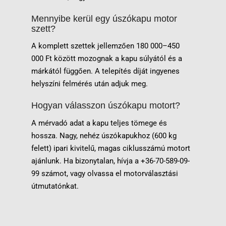
Mennyibe kerül egy úszókapu motor
szett?
A komplett szettek jellemzően 180 000–450
000 Ft között mozognak a kapu súlyától és a
márkától függően. A telepítés díját ingyenes
helyszíni felmérés után adjuk meg.
Hogyan válasszon úszókapu motort?
A mérvadó adat a kapu teljes tömege és
hossza. Nagy, nehéz úszókapukhoz (600 kg
felett) ipari kivitelű, magas ciklusszámú motort
ajánlunk. Ha bizonytalan, hívja a
+36-70-589-09-
99
számot, vagy olvassa el
motorválasztási
útmutatónkat
.