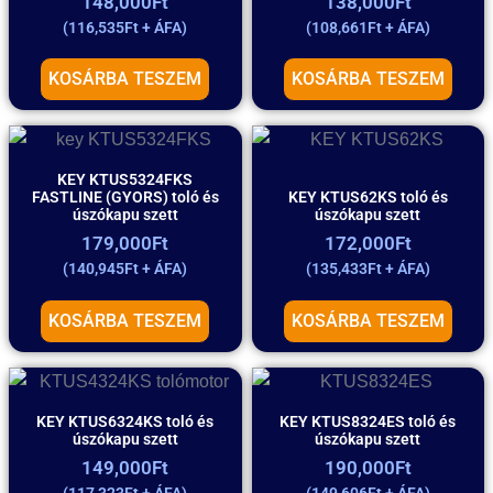
148,000
Ft
138,000
Ft
(
116,535
Ft
+ ÁFA)
(
108,661
Ft
+ ÁFA)
KOSÁRBA TESZEM
KOSÁRBA TESZEM
KEY KTUS5324FKS
FASTLINE (GYORS) toló és
KEY KTUS62KS toló és
úszókapu szett
úszókapu szett
179,000
Ft
172,000
Ft
(
140,945
Ft
+ ÁFA)
(
135,433
Ft
+ ÁFA)
KOSÁRBA TESZEM
KOSÁRBA TESZEM
KEY KTUS6324KS toló és
KEY KTUS8324ES toló és
úszókapu szett
úszókapu szett
149,000
Ft
190,000
Ft
(
117,323
Ft
+ ÁFA)
(
149,606
Ft
+ ÁFA)