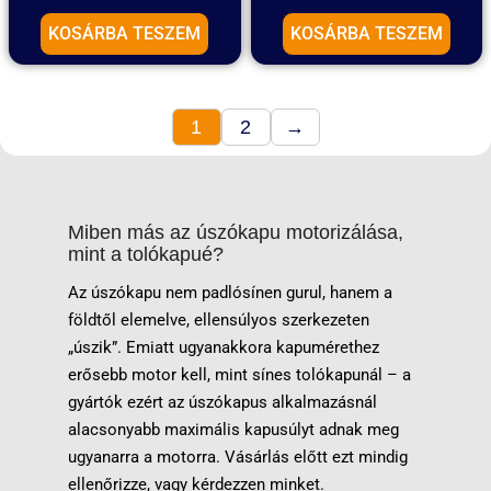
KOSÁRBA TESZEM
KOSÁRBA TESZEM
1
2
→
Miben más az úszókapu motorizálása,
mint a tolókapué?
Az úszókapu nem padlósínen gurul, hanem a
földtől elemelve, ellensúlyos szerkezeten
„úszik”. Emiatt ugyanakkora kapumérethez
erősebb motor kell, mint sínes tolókapunál – a
gyártók ezért az úszókapus alkalmazásnál
alacsonyabb maximális kapusúlyt adnak meg
ugyanarra a motorra. Vásárlás előtt ezt mindig
ellenőrizze, vagy kérdezzen minket.