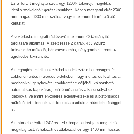
Ez a TorLift meghajtó szett egy 1200N tolóerejű megoldás,
ideális szekcionált garázskapukhoz. Képes mozgatni akár 2500
mm magas, 6000 mm széles, vagy maximum 15 m² felületű
kapukat.
A vezérlésbe integrált rádióvevő maximum 20 távirányító
tárolására alkalmas. A szett része 2 darab, 433.92Mhz
frekvencián működő, háromcsatornás, négygombos Tormit-4
ugrókódos távirányító.
A meghajtás fejlett funkciókkal rendelkezik a biztonságos és
zökkenőmentes működés érdekében: lágy indítás és leállítás a
mechanikai igénybevétel csökkentése céljából, választható
automatikus kapuzárás, önálló erőtanulás a kapu súlyához
igazodva, valamint enkóderes akadályérzékelés a biztonságos
működésért. Rendelkezik fotocella csatlakoztatási lehetőséggel
is.
A motorfejbe épített 24V-os LED lámpa biztosítja a megfelelő
megvilágítást. A hálózati csatlakozáshoz egy 1400 mm hosszú,