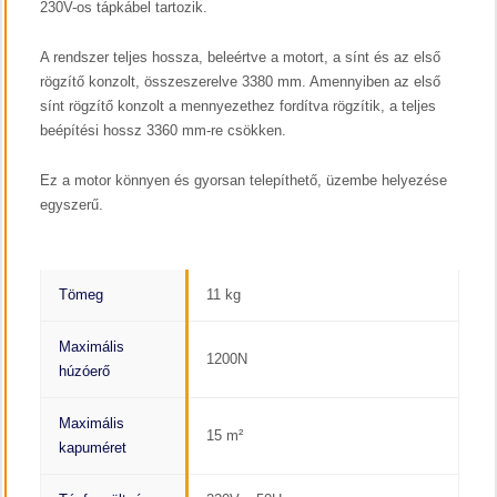
230V-os tápkábel tartozik.
A rendszer teljes hossza, beleértve a motort, a sínt és az első
rögzítő konzolt, összeszerelve 3380 mm. Amennyiben az első
sínt rögzítő konzolt a mennyezethez fordítva rögzítik, a teljes
beépítési hossz 3360 mm-re csökken.
Ez a motor könnyen és gyorsan telepíthető, üzembe helyezése
egyszerű.
Tömeg
11 kg
Maximális
1200N
húzóerő
Maximális
15 m²
kapuméret