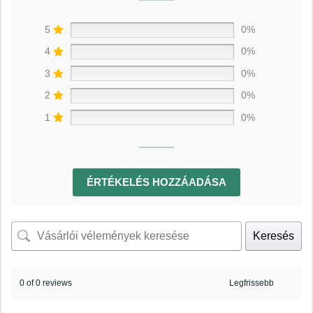
5
0%
4
0%
3
0%
2
0%
1
0%
ÉRTÉKELÉS HOZZÁADÁSA
Keresés
0 of 0 reviews