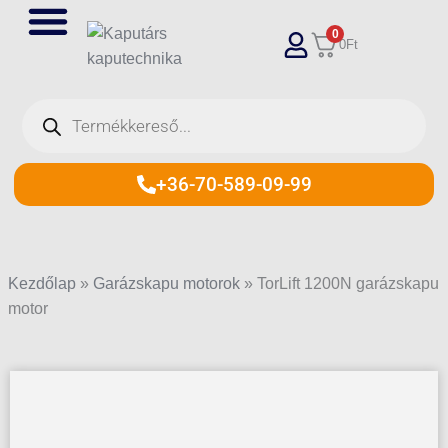
Skip
0
to
0
Ft
content
Products
search
+36-70-589-09-99
Kezdőlap
»
Garázskapu motorok
»
TorLift 1200N garázskapu
motor