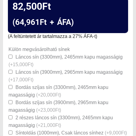
82,500
Ft
(
64,961
Ft
+ ÁFA)
(A feltüntetett ár tartalmazza a 27% ÁFA-t)
TorLift
Külön megvásárolható sínek
1200N
Láncos sín (3300mm), 2465mm kapu magasságig
garázskapu
(+15,000Ft)
motor
Láncos sín (3900mm), 2965mm kapu magasságig
mennyiség
(+17,000Ft)
Bordás szíjas sín (3300mm), 2465mm kapu
magasságig
(+20,000Ft)
Bordás szíjas sín (3900mm), 2965mm kapu
magasságig
(+23,000Ft)
2 részes láncos sín (3300mm), 2465mm kapu
magasságig
(+21,000Ft)
Síntoldás (1000mm), Csak láncos sínhez
(+9,000Ft)