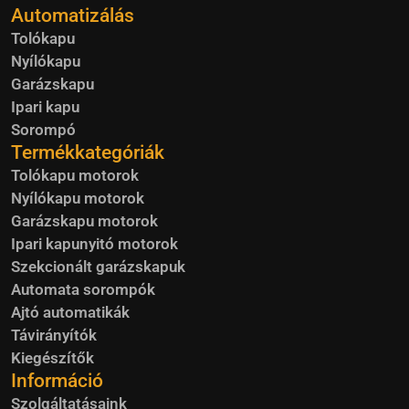
Automatizálás
Tolókapu
Nyílókapu
Garázskapu
Ipari kapu
Sorompó
Termékkategóriák
Tolókapu motorok
Nyílókapu motorok
Garázskapu motorok
Ipari kapunyitó motorok
Szekcionált garázskapuk
Automata sorompók
Ajtó automatikák
Távirányítók
Kiegészítők
Információ
Szolgáltatásaink