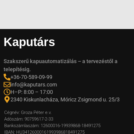
Kaputárs
Szakszerű kapuautomatizálás – a tervezéstől a
telepítésig.
+36-70-589-09-99
info@kaputars.com
H–P: 8:00 – 17:00
2340 Kiskunlacháza, Móricz Zsigmond u. 25/3
Cégnév: Groza Péter e.v.
Adószám: 90759617-2-33
Bankszámlaszám: 12600016-19939868-18491275
IBAN: HU34126000161993986818491275