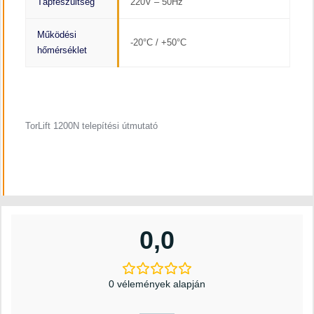
Tápfeszültség
220V – 50Hz
Működési
-20°C / +50°C
hőmérséklet
TorLift 1200N telepítési útmutató
0,0
0 vélemények alapján