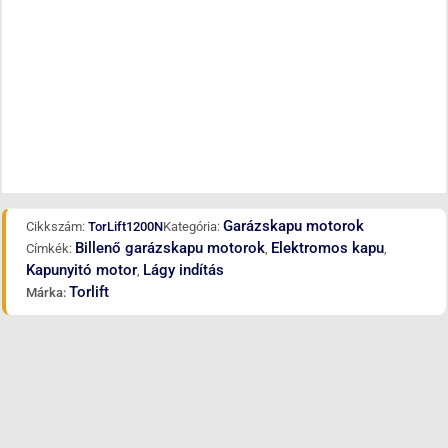
Garázskapu motorok
Cikkszám:
TorLift1200N
Kategória:
Billenő garázskapu motorok
Elektromos kapu
Címkék:
,
,
Kapunyitó motor
Lágy indítás
,
Torlift
Márka: