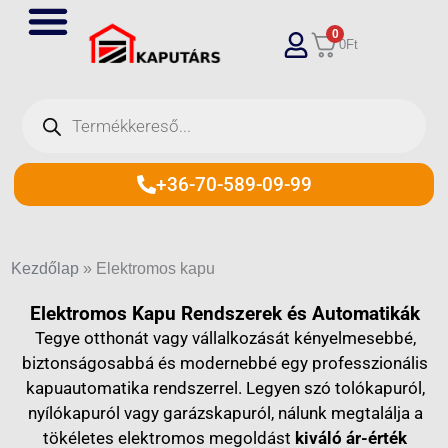
Skip
0
to
0
Ft
content
Products
search
+36-70-589-09-99
Kezdőlap
»
Elektromos kapu
Elektromos Kapu Rendszerek és Automatikák
Tegye otthonát vagy vállalkozását kényelmesebbé,
biztonságosabbá és modernebbé egy professzionális
kapuautomatika rendszerrel. Legyen szó tolókapuról,
nyílókapuról vagy garázskapuról, nálunk megtalálja a
tökéletes elektromos megoldást
kiváló ár-érték