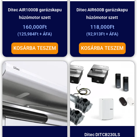
Ditec AIR1000B garázskapu
Ditec AIR600B garázskapu
húzómotor szett
húzómotor szett
160,000
Ft
118,000
Ft
(
125,984
Ft
+ ÁFA)
(
92,913
Ft
+ ÁFA)
KOSÁRBA TESZEM
KOSÁRBA TESZEM
Ditec DITCB230LS