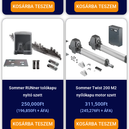
KOSÁRBA TESZEM
KOSÁRBA TESZEM
Sommer RUNner tolókapu
Sommer Twist 200 M2
nyitó szett
nyílókapu motor szett
250,000
Ft
311,500
Ft
(
196,850
Ft
+ ÁFA)
(
245,276
Ft
+ ÁFA)
KOSÁRBA TESZEM
KOSÁRBA TESZEM