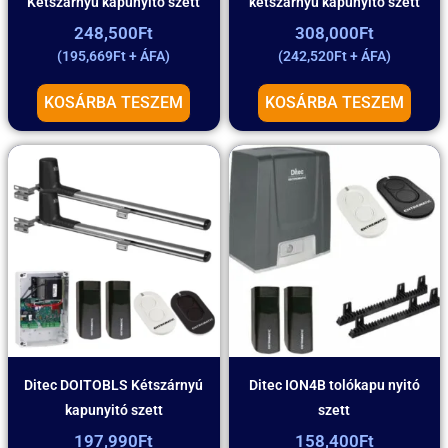
Kétszárnyú kapunyitó szett
kétszárnyú kapunyitó szett
248,500
Ft
308,000
Ft
(
195,669
Ft
+ ÁFA)
(
242,520
Ft
+ ÁFA)
KOSÁRBA TESZEM
KOSÁRBA TESZEM
Ditec DOITOBLS Kétszárnyú
Ditec ION4B tolókapu nyitó
kapunyitó szett
szett
197,990
Ft
158,400
Ft