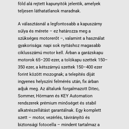
föld alá rejtett kapunyitók jelentik, amelyek
teljesen láthatatlanok maradnak.
A választásnál a legfontosabb a kapuszárny
súlya és mérete – ez határozza meg a
szükséges motorerőt –, valamint a használat
gyakorisága: napi sok nyitáshoz magasabb
ciklusszámú motor kell. Árban a garázskapu
motorok 65–200 ezer, a tolókapu szettek 150–
350 ezer, a kétszárnyú szettek 150–400 ezer
forint között mozognak; a telepítés díját
ingyenes helyszíni felmérés
után, fix árban
adjuk meg. Az általunk forgalmazott Ditec,
Sommer, Hörmann és KEY Automation
rendszerek prémium minőséget és stabil
alkatrészellátást garantálnak. Egy komplett
szett – motor, vezérlés, távirányító és
biztonsági fotocella – mindent tartalmaz a