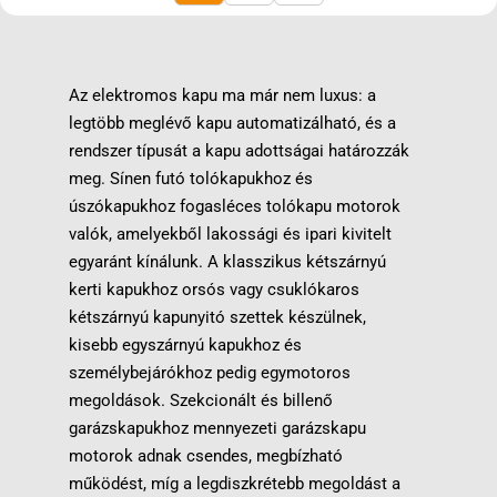
Az elektromos kapu ma már nem luxus: a
legtöbb meglévő kapu automatizálható, és a
rendszer típusát a kapu adottságai határozzák
meg. Sínen futó tolókapukhoz és
úszókapukhoz fogasléces
tolókapu motorok
valók, amelyekből lakossági és ipari kivitelt
egyaránt kínálunk. A klasszikus kétszárnyú
kerti kapukhoz orsós vagy csuklókaros
kétszárnyú kapunyitó szettek
készülnek,
kisebb egyszárnyú kapukhoz és
személybejárókhoz pedig egymotoros
megoldások. Szekcionált és billenő
garázskapukhoz mennyezeti
garázskapu
motorok
adnak csendes, megbízható
működést, míg a legdiszkrétebb megoldást a