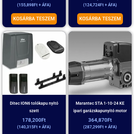
(
155,898
Ft
+ ÁFA)
(
124,724
Ft
+ ÁFA)
KOSÁRBA TESZEM
KOSÁRBA TESZEM
Ditec ION6 tolókapu nyitó
Marantec STA 1-10-24 KE
szett
ipari garázskapunyitó motor
178,200
Ft
364,870
Ft
(
140,315
Ft
+ ÁFA)
(
287,299
Ft
+ ÁFA)