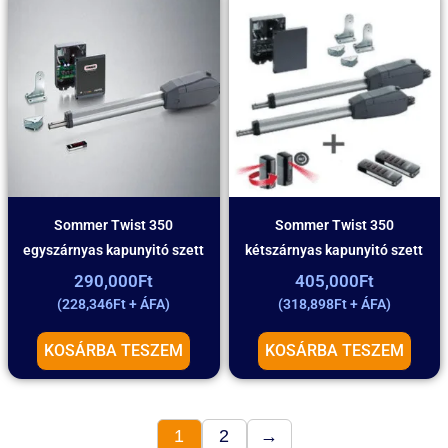
Sommer Twist 350
Sommer Twist 350
egyszárnyas kapunyitó szett
kétszárnyas kapunyitó szett
290,000
Ft
405,000
Ft
(
228,346
Ft
+ ÁFA)
(
318,898
Ft
+ ÁFA)
KOSÁRBA TESZEM
KOSÁRBA TESZEM
1
2
→