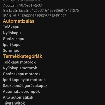
Cégnév: Groza Péter e.v.
Adószám: 90759617-2-33
Bankszámlaszám: 12600016-19939868-18491275
IBAN: HU34126000161993986818491275
Automatizálás
Tolókapu
Nyílókapu
Garázskapu
Ipari kapu
Sorompó
Termékkategóriák
Tolókapu motorok
Nyílókapu motorok
Garázskapu motorok
Ipari kapunyitó motorok
Szekcionált garázskapuk
Automata sorompók
Ajtó automatikák
Távirányítók