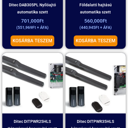
Ditec DAB305PL Nyílóajtó
Földalatti hajtású
automatika szett
automatika szett
701,000
Ft
560,000
Ft
(
551,969
Ft
+ ÁFA)
(
440,945
Ft
+ ÁFA)
KOSÁRBA TESZEM
KOSÁRBA TESZEM
Ditec DITPWR25HLS
Ditec DITPWR35HLS