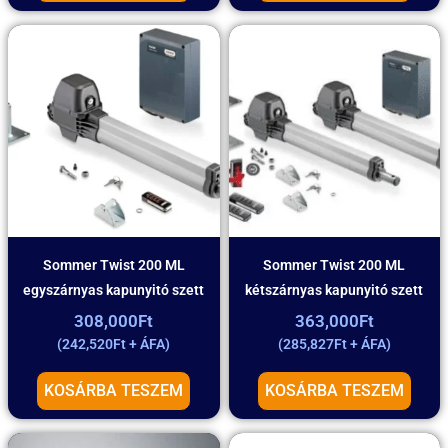
Sommer Twist 200 ML
Sommer Twist 200 ML
egyszárnyas kapunyitó szett
kétszárnyas kapunyitó szett
308,000
Ft
363,000
Ft
(
242,520
Ft
+ ÁFA)
(
285,827
Ft
+ ÁFA)
KOSÁRBA TESZEM
KOSÁRBA TESZEM