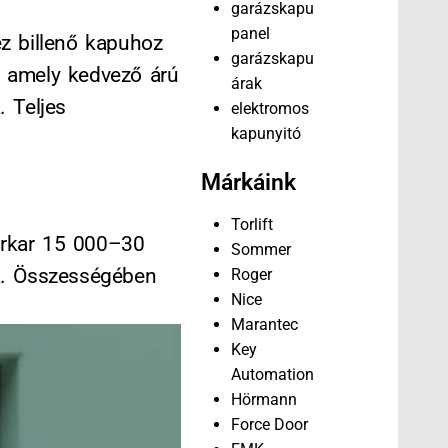
garázskapu
panel
z billenő kapuhoz
garázskapu
amely kedvező árú
árak
 Teljes
elektromos
kapunyitó
Márkáink
Torlift
erkar 15 000–30
Sommer
nk. Összességében
Roger
Nice
Marantec
Key
Automation
Hörmann
Force Door