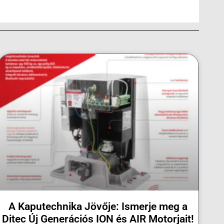
A Kaputechnika Jövője: Ismerje meg a
Ditec Új Generációs ION és AIR Motorjait!