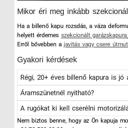
Mikor éri meg inkább szekcionál
Ha a billenő kapu rozsdás, a váza deformá
helyett érdemes
szekcionált garázskapura
Erről bővebben a
javítás vagy csere útmu
Gyakori kérdések
Régi, 20+ éves billenő kapura is jó
Áramszünetnél nyitható?
A rugókat ki kell cserélni motorizál
Nem biztos benne, hogy az Ön kapuja motor