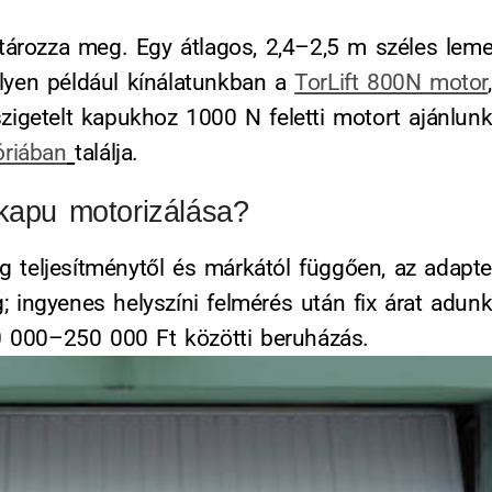
tározza meg. Egy átlagos, 2,4–2,5 m széles leme
yen például kínálatunkban a
TorLift 800N motor
,
igetelt kapukhoz 1000 N feletti motort ajánlunk.
óriában
találja.
skapu motorizálása?
teljesítménytől és márkától függően, az adapt
gg; ingyenes helyszíni felmérés után fix árat adu
0 000–250 000 Ft közötti beruházás.