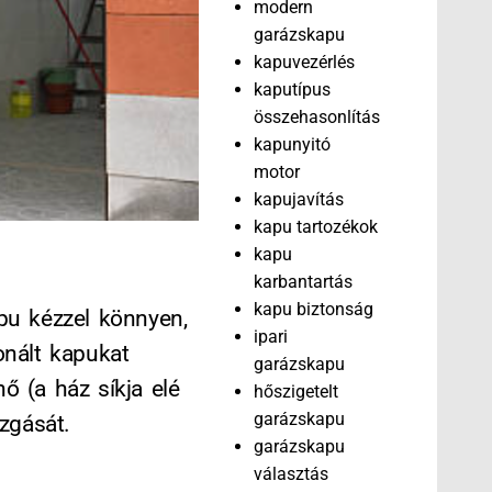
modern
garázskapu
kapuvezérlés
kaputípus
összehasonlítás
kapunyitó
motor
kapujavítás
kapu tartozékok
kapu
karbantartás
kapu biztonság
apu kézzel könnyen,
ipari
onált kapukat
garázskapu
nő (a ház síkja elé
hőszigetelt
garázskapu
zgását.
garázskapu
választás