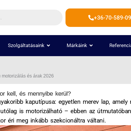
+36-70-589-09
 TERMÉKEK
OPEN SZOLGÁLTATÁSAINK
OPEN MÁRKÁINK
Szolgáltatásaink
Márkáink
Referenci
 motorizálás és árak 2026
or kell, és mennyibe kerül?
akoribb kaputípusa: egyetlen merev lap, amely ny
pu utólag is motorizálható – ebben az útmutatób
or éri meg inkább szekcionáltra váltani.