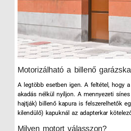
Motorizálható a billenő garázsk
A legtöbb esetben igen. A feltétel, hogy a
akadás nélkül nyíljon. A mennyezeti síne
hajtják) billenő kapura is felszerelhetők eg
kilendülő) kapuknál az adapterkar kötele
Milyen motort válasszon?