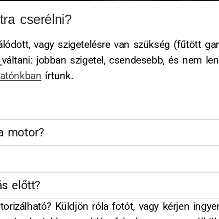
tra cserélni?
lódott, vagy szigetelésre van szükség (fűtött gar
váltani: jobban szigetel, csendesebb, és nem len
tatónkban
írtunk.
 a motor?
ás előtt?
izálható? Küldjön róla fotót, vagy kérjen ingye