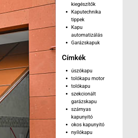
kiegészítők
Kaputechnika
tippek
Kapu
automatizálás
Garázskapuk
Címkék
úszókapu
tolókapu motor
tolókapu
szekcionált
garázskapu
szárnyas
kapunyitó
okos kapunyitó
nyílókapu