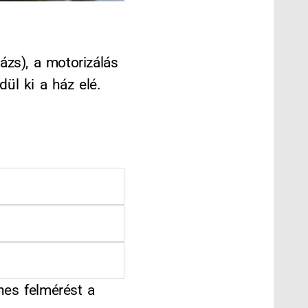
ázs), a motorizálás
dül ki a ház elé.
nes felmérést a