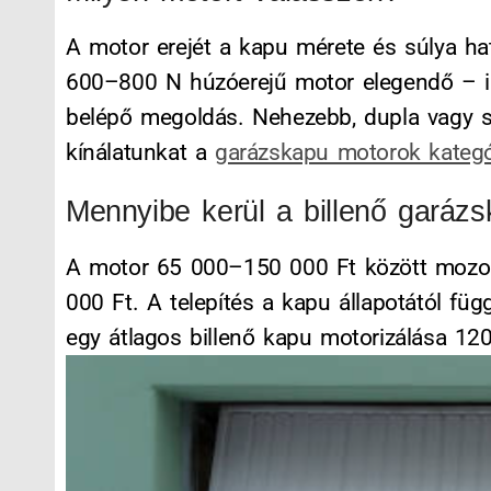
A motor erejét a kapu mérete és súlya ha
600–800 N húzóerejű motor elegendő – il
belépő megoldás. Nehezebb, dupla vagy sz
kínálatunkat a
garázskapu motorok kateg
Mennyibe kerül a billenő garáz
A motor 65 000–150 000 Ft között mozog 
000 Ft. A telepítés a kapu állapotától fü
egy átlagos billenő kapu motorizálása 12