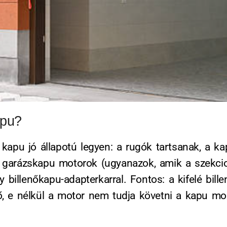
apu?
 kapu jó állapotú legyen: a rugók tartsanak, a k
s garázskapu motorok (ugyanazok, amik a szekci
y billenőkapu-adapterkarral. Fontos: a kifelé bille
ző, e nélkül a motor nem tudja követni a kapu mo