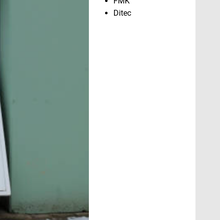
FMK
Ditec