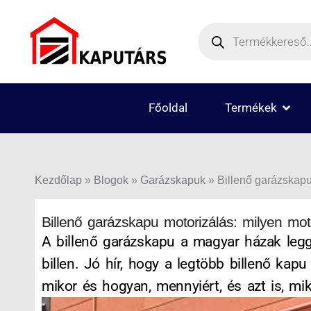
Skip
Products
to
search
content
OPEN
Főoldal
Termékek
Kezdőlap
»
Blogok
»
Garázskapuk
»
Billenő garázskapu
Billenő garázskapu motorizálás: milyen mot
A billenő garázskapu a magyar házak leggy
billen. Jó hír, hogy a legtöbb billenő ka
mikor és hogyan, mennyiért, és azt is, mik