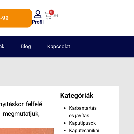
0
0
Ft
-99
Profil
ák
Blog
Kapcsolat
Kategóriák
itáskor felfelé
Karbantartás
an megmutatjuk,
és javítás
Kaputípusok
Kaputechnikai