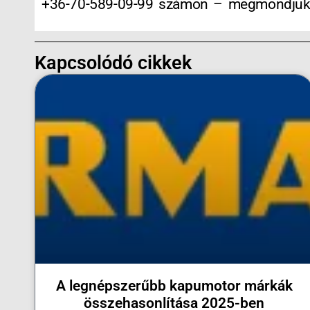
+36-70-589-09-99 számon – megmondjuk, m
Kapcsolódó cikkek
A legnépszerűbb kapumotor márkák
összehasonlítása 2025-ben