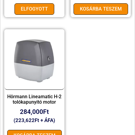
ELFOGYOTT
KOSÁRBA TESZEM
Hörmann Lineamatic H-2
tolókapunyitó motor
284,000
Ft
(
223,622
Ft
+ ÁFA)