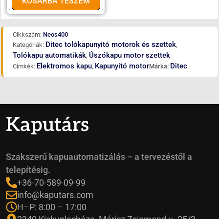
KOSÁRBA TESZEM
Cikkszám:
Neos400
Ditec tolókapunyitó motorok és szettek
Kategóriák:
,
Tolókapu automatikák
Úszókapu motor szettek
,
Elektromos kapu
Kapunyitó motor
Ditec
Címkék:
,
Márka:
Kaputárs
Szakszerű kapuautomatizálás – a tervezéstől a
telepítésig.
+36-70-589-09-99
info@kaputars.com
H–P: 8:00 – 17:00