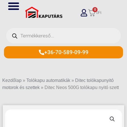
Skip
0
to
0
Ft
content
Products
search
+36-70-589-09-99
Kezdőlap
»
Tolókapu automatikák
»
Ditec tolókapunyitó
motorok és szettek
»
Ditec Neos 500G tolókapu nyitó szett