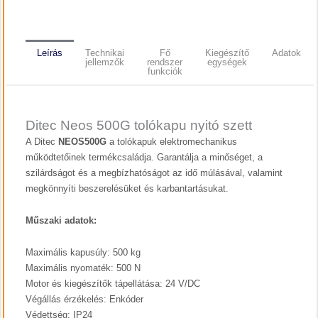
Leírás
Technikai
Fő
Kiegészítő
Adatok
jellemzők
rendszer
egységek
funkciók
Ditec Neos 500G tolókapu nyitó szett
A Ditec
NEOS500G
a tolókapuk elektromechanikus
működtetőinek termékcsaládja. Garantálja a minőséget, a
szilárdságot és a megbízhatóságot az idő múlásával, valamint
megkönnyíti beszerelésüket és karbantartásukat.
Műszaki adatok:
Maximális kapusúly: 500 kg
Maximális nyomaték: 500 N
Motor és kiegészítők tápellátása: 24 V/DC
Végállás érzékelés: Enkóder
Védettség: IP24