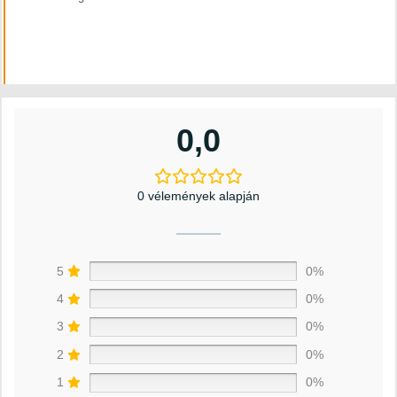
0,0
0 vélemények alapján
5
0%
4
0%
3
0%
2
0%
1
0%