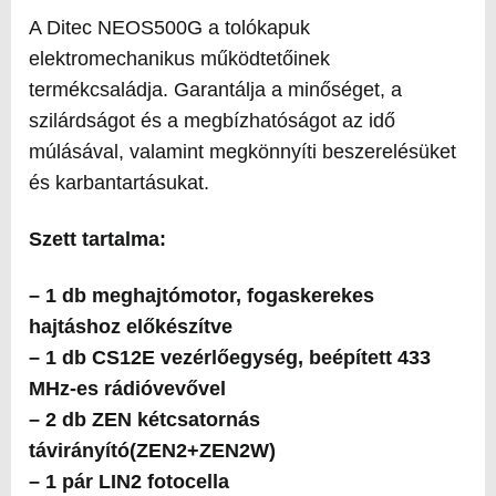
A Ditec NEOS500G a tolókapuk
elektromechanikus működtetőinek
termékcsaládja. Garantálja a minőséget, a
szilárdságot és a megbízhatóságot az idő
múlásával, valamint megkönnyíti beszerelésüket
és karbantartásukat.
Szett tartalma:
– 1 db meghajtómotor, fogaskerekes
hajtáshoz előkészítve
– 1 db CS12E vezérlőegység, beépített 433
MHz-es rádióvevővel
– 2 db ZEN kétcsatornás
távirányító(ZEN2+ZEN2W)
– 1 pár LIN2 fotocella