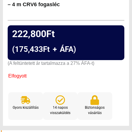
– 4 m CRV6 fogasléc
222,800
Ft
(
175,433
Ft
+ ÁFA)
(A feltüntetett ár tartalmazza a 27% ÁFA-t)
Elfogyott
Gyors kiszállítás
14 napos
Biztonságos
visszaküldés
vásárlás