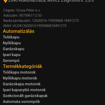
2340 Kiskunlacháza, Móricz Zsigmond u. 25/3
Cégnév: Groza Péter e.v.
Adószám: 90759617-2-33
Bankszámlaszám: 12600016-19939868-18491275
IBAN: HU34126000161993986818491275
Automatizálás
Tolókapu
Nyílókapu
Garázskapu
Ipari kapu
Sorompó
Termékkategóriák
Tolókapu motorok
Nyílókapu motorok
Garázskapu motorok
Ipari kapunyitó motorok
Szekcionált garázskapuk
Automata sorompók