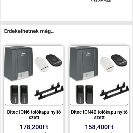
bizalommal!
Érdekelhetnek még…
Ditec ION6 tolókapu nyitó
Ditec ION4B tolókapu nyitó
szett
szett
178,200
Ft
158,400
Ft