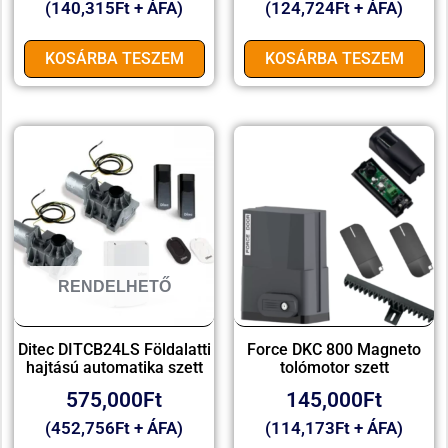
(
140,315
Ft
+ ÁFA)
(
124,724
Ft
+ ÁFA)
KOSÁRBA TESZEM
KOSÁRBA TESZEM
RENDELHETŐ
Ditec DITCB24LS Földalatti
Force DKC 800 Magneto
hajtású automatika szett
tolómotor szett
575,000
Ft
145,000
Ft
(
452,756
Ft
+ ÁFA)
(
114,173
Ft
+ ÁFA)