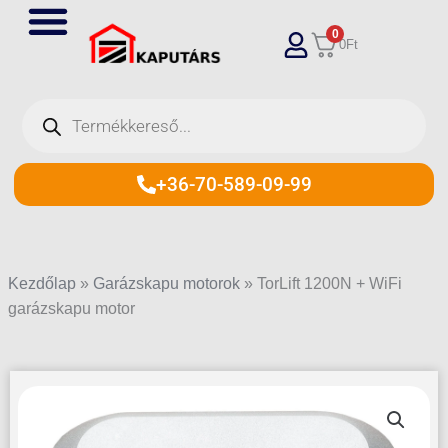
Skip
0
to
0
Ft
content
Products
search
+36-70-589-09-99
Kezdőlap
»
Garázskapu motorok
»
TorLift 1200N + WiFi
garázskapu motor