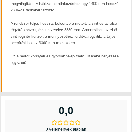
megvilágítást. A hálózati csatlakozáshoz egy 1400 mm hosszú,
230V-os tápkábel tartozik.
A rendszer teljes hossza, beleértve a motort, a sínt és az első
rögzítő konzolt, összeszerelve 3380 mm. Amennyiben az első
sínt rögzítő konzolt a mennyezethez fordítva rögzítik, a teljes
beépítési hossz 3360 mm-re csökken.
Ez a motor könnyen és gyorsan telepíthető, üzembe helyezése
egyszerű.
0,0
0 vélemények alapján