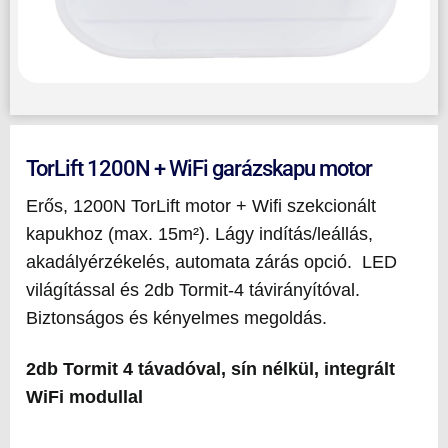
TorLift 1200N + WiFi garázskapu motor
Erős, 1200N TorLift motor + Wifi szekcionált
kapukhoz (max. 15m²). Lágy indítás/leállás,
akadályérzékelés, automata zárás opció. LED
világítással és 2db Tormit-4 távirányítóval.
Biztonságos és kényelmes megoldás.
2db Tormit 4 távadóval, sín nélkül, integrált
WiFi modullal