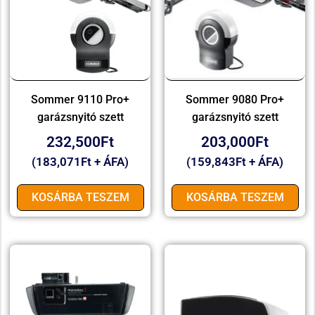
Sommer 9110 Pro+
Sommer 9080 Pro+
garázsnyitó szett
garázsnyitó szett
232,500
Ft
203,000
Ft
(
183,071
Ft
+ ÁFA)
(
159,843
Ft
+ ÁFA)
KOSÁRBA TESZEM
KOSÁRBA TESZEM