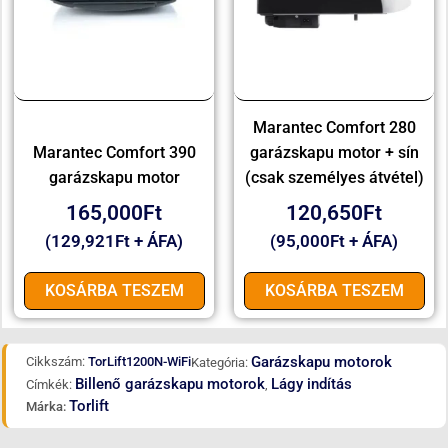
Marantec Comfort 280
Marantec Comfort 390
garázskapu motor + sín
garázskapu motor
(csak személyes átvétel)
165,000
Ft
120,650
Ft
(
129,921
Ft
+ ÁFA)
(
95,000
Ft
+ ÁFA)
KOSÁRBA TESZEM
KOSÁRBA TESZEM
Garázskapu motorok
Cikkszám:
TorLift1200N-WiFi
Kategória:
Billenő garázskapu motorok
Lágy indítás
Címkék:
,
Torlift
Márka: