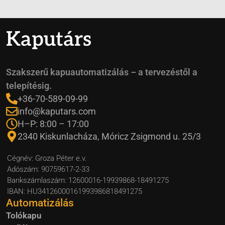
Kaputárs
Szakszerű kapuautomatizálás – a tervezéstől a
telepítésig.
+36-70-589-09-99
info@kaputars.com
H–P: 8:00 – 17:00
2340 Kiskunlacháza, Móricz Zsigmond u. 25/3
Cégnév: Groza Péter e.v.
Adószám: 90759617-2-33
Bankszámlaszám: 12600016-19939868-18491275
IBAN: HU34126000161993986818491275
Automatizálás
Tolókapu