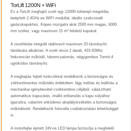
TorLift 1200N + WiFi
Ez a TorLift meghajtó szett egy 1200N tolóerejű megoldás,
beépített 2.4GHz-es WIFI modullal, ideális szekcionált
garázskapukhoz. Képes mozgatni akár 2500 mm magas, 6000
mm széles, vagy maximum 15 m² felületű kapukat.
A vezérlésbe integrált rádióvevő maximum 20 távirányító
tárolására alkalmas. A szett része 2 darab, 433.92Mhz
frekvencián működő, háromcsatornás, négygombos Tormit-4
ugrókódos távirányító.
A meghajtás fejlett funkciókkal rendelkezik a biztonságos és
zökkenőmentes működés érdekében: lágy indítás és leállítás a
mechanikai igénybevétel csökkentése céljából, választható
automatikus kapuzárás, önálló erőtanulás a kapu súlyához
igazodva, valamint enkóderes akadályérzékelés a biztonságos
működésért. Rendelkezik fotocella csatlakoztatási lehetőséggel
is.
A motorfejbe épített 24V-os LED lámpa biztosítja a megfelelő