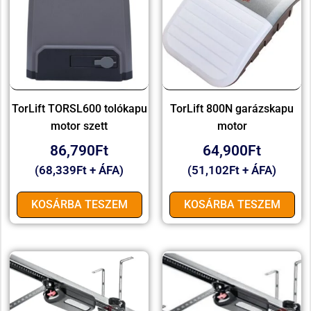
TorLift TORSL600 tolókapu
TorLift 800N garázskapu
motor szett
motor
86,790
Ft
64,900
Ft
(
68,339
Ft
+ ÁFA)
(
51,102
Ft
+ ÁFA)
KOSÁRBA TESZEM
KOSÁRBA TESZEM