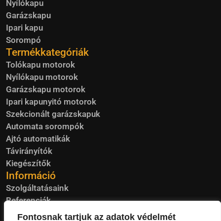
Nyílókapu
Garázskapu
Ipari kapu
Sorompó
Termékkategóriák
Tolókapu motorok
Nyílókapu motorok
Garázskapu motorok
Ipari kapunyitó motorok
Szekcionált garázskapuk
Automata sorompók
Ajtó automatikák
Távirányítók
Kiegészítők
Információ
Szolgáltatásaink
Referenciák
Blog
Fontosnak tartjuk az adatok védelmét