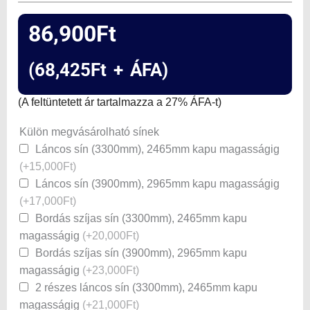
86,900
Ft
(
68,425
Ft
+ ÁFA)
(A feltüntetett ár tartalmazza a 27% ÁFA-t)
TorLift
Külön megvásárolható sínek
1200N
Láncos sín (3300mm), 2465mm kapu magasságig
+
(+15,000Ft)
WiFi
Láncos sín (3900mm), 2965mm kapu magasságig
garázskapu
(+17,000Ft)
motor
Bordás szíjas sín (3300mm), 2465mm kapu
mennyiség
magasságig
(+20,000Ft)
Bordás szíjas sín (3900mm), 2965mm kapu
magasságig
(+23,000Ft)
2 részes láncos sín (3300mm), 2465mm kapu
magasságig
(+21,000Ft)