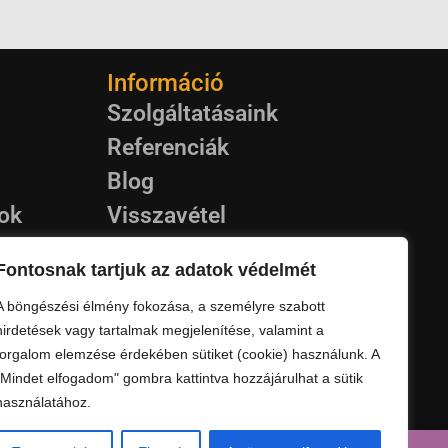
Információ
Szolgáltatásaink
Referenciák
Blog
rok
Visszavétel
puk
Garancia
Fontosnak tartjuk az adatok védelmét
Kapcsolat
A böngészési élmény fokozása, a személyre szabott
Szállítás
hirdetések vagy tartalmak megjelenítése, valamint a
forgalom elemzése érdekében sütiket (cookie) használunk. A
"Mindet elfogadom" gombra kattintva hozzájárulhat a sütik
használatához.