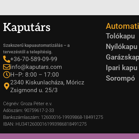
Kaputárs
Automati
Tolókapu
Nyílókapu
Szakszerű kapuautomatizálás – a
tervezéstől a telepítésig.
Garázska
+36-70-589-09-99
info@kaputars.com
Ipari kapu
H–P: 8:00 – 17:00
Sorompó
2340 Kiskunlacháza, Móricz
Zsigmond u. 25/3
Cégnév: Groza Péter e.v.
Adószám: 90759617-2-33
Bankszámlaszám: 12600016-19939868-18491275
IBAN: HU34126000161993986818491275