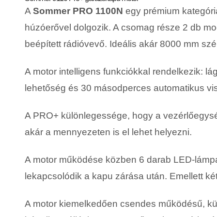
A
Sommer PRO 1100N
egy prémium kategóriá
húzóerővel dolgozik. A csomag része 2 db mod
beépített rádióvevő. Ideális akár 8000 mm s
A motor intelligens funkciókkal rendelkezik: l
lehetőség és 30 másodperces automatikus vi
A PRO+ különlegessége, hogy a vezérlőegysége 
akár a mennyezeten is el lehet helyezni.
A motor működése közben 6 darab LED-lámpa k
lekapcsolódik a kapu zárása után. Emellett ké
A motor kiemelkedően csendes működésű, külö