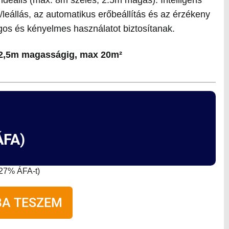
ás/leállás, az automatikus erőbeállítás és az érzékeny
gos és kényelmes használatot biztosítanak.
: 2,5m magasságig, max 20m²
FA)
a 27% ÁFA-t)
A TESZEM