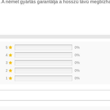
. A német gyártás garantálja a hosszú távú megbízh
5
0%
4
0%
3
0%
2
0%
1
0%