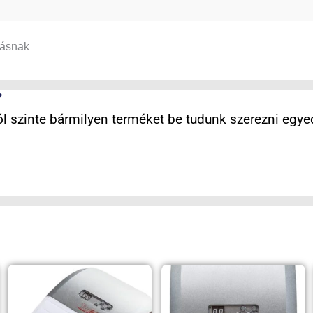
tásnak
?
 szinte bármilyen terméket be tudunk szerezni egyed