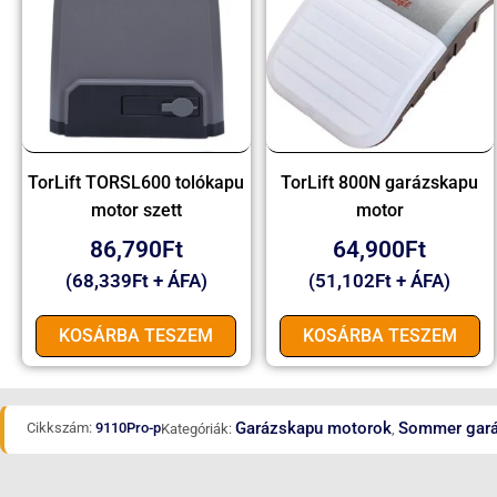
TorLift TORSL600 tolókapu
TorLift 800N garázskapu
motor szett
motor
86,790
Ft
64,900
Ft
(
68,339
Ft
+ ÁFA)
(
51,102
Ft
+ ÁFA)
KOSÁRBA TESZEM
KOSÁRBA TESZEM
Garázskapu motorok
Sommer gará
Cikkszám:
9110Pro-p
Kategóriák:
,