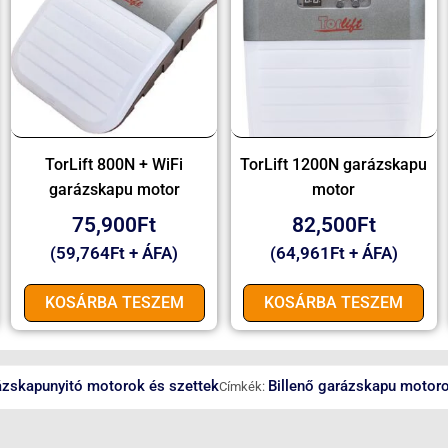
TorLift 800N + WiFi
TorLift 1200N garázskapu
garázskapu motor
motor
75,900
Ft
82,500
Ft
(
59,764
Ft
+ ÁFA)
(
64,961
Ft
+ ÁFA)
KOSÁRBA TESZEM
KOSÁRBA TESZEM
zskapunyitó motorok és szettek
Billenő garázskapu motor
Címkék: