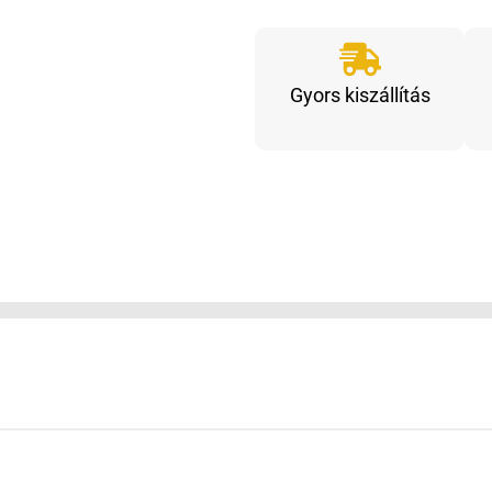
garázsnyitó
szett
mennyiség
Gyors kiszállítás