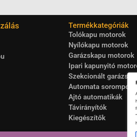
zálás
Termékkategóriák
Tolókapu motorok
Nyílókapu motorok
Garázskapu motorok
pu
Ipari kapunyitó moto
Szekcionált garázska
Automata sorompók
Ajtó automatikák
Távirányítók
Kiegészítők