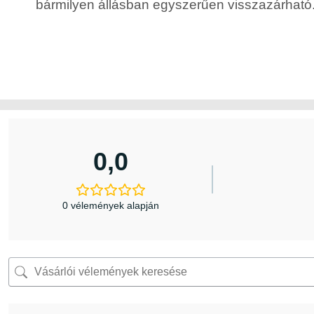
bármilyen állásban egyszerűen visszazárható
0,0
0 vélemények alapján