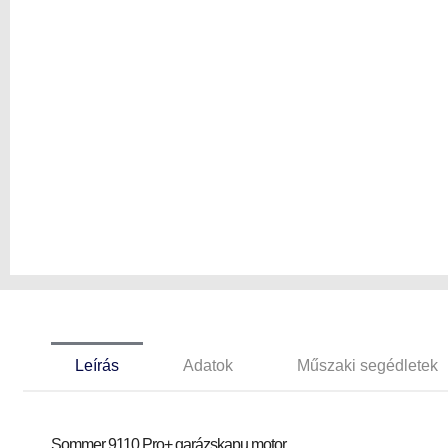
Leírás
Adatok
Műszaki segédletek
Sommer 9110 Pro+ garázskapu motor