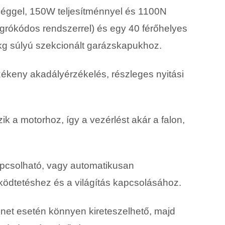
séggel, 150W teljesítménnyel és 1100N
grókódos rendszerrel) és egy 40 férőhelyes
kg súlyú szekcionált garázskapukhoz.
rzékeny akadályérzékelés, részleges nyitási
 a motorhoz, így a vezérlést akár a falon,
apcsolható, vagy automatikusan
űködtetéshez és a világítás kapcsolásához.
net esetén könnyen kireteszelhető, majd