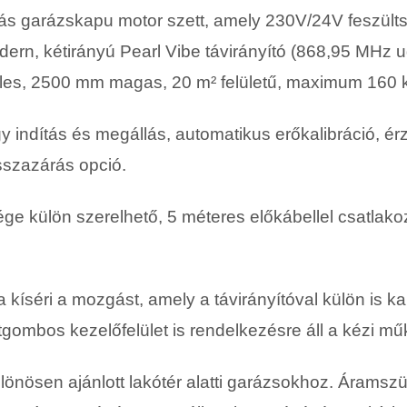
s garázskapu motor szett, amely 230V/24V feszült
ern, kétirányú Pearl Vibe távirányító (868,95 MHz u
zéles, 2500 mm magas, 20 m² felületű, maximum 160 
ágy indítás és megállás, automatikus erőkalibráció, é
sszazárás opció.
külön szerelhető, 5 méteres előkábellel csatlakozik
íséri a mozgást, amely a távirányítóval külön is k
tgombos kezelőfelület is rendelkezésre áll a kézi m
nösen ajánlott lakótér alatti garázsokhoz. Áramszü