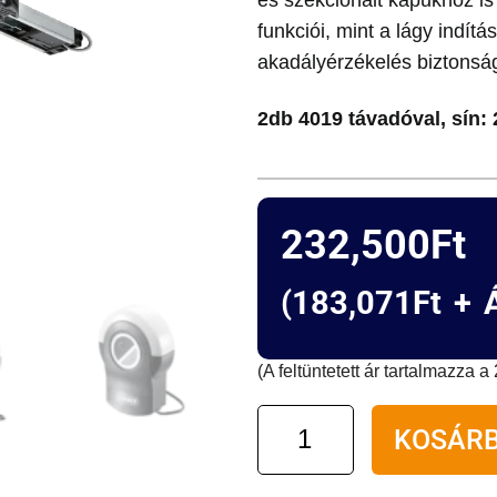
funkciói, mint a lágy indít
akadályérzékelés biztonsá
2db 4019 távadóval, sín
232,500
Ft
(
183,071
Ft
+ Á
(A feltüntetett ár tartalmazza 
Sommer
KOSÁRB
9110
Pro+