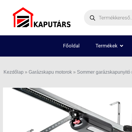
Skip
Products
to
search
content
OPEN
Főoldal
Termékek
Kezdőlap
»
Garázskapu motorok
»
Sommer garázskapunyitó m