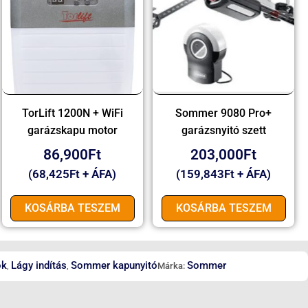
TorLift 1200N + WiFi
Sommer 9080 Pro+
garázskapu motor
garázsnyitó szett
86,900
Ft
203,000
Ft
(
68,425
Ft
+ ÁFA)
(
159,843
Ft
+ ÁFA)
KOSÁRBA TESZEM
KOSÁRBA TESZEM
ok
Lágy indítás
Sommer kapunyitó
Sommer
,
,
Márka: