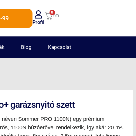
0
0
Ft
-99
Profil
ák
Blog
Kapcsolat
+ garázsnyitó szett
s néven Sommer PRO 1100N) egy prémium
ős, 1100N húzóerővel rendelkezik, így akár 20 m²-
 ideális (max. 8m széles, 2.5m magas). Intelligens