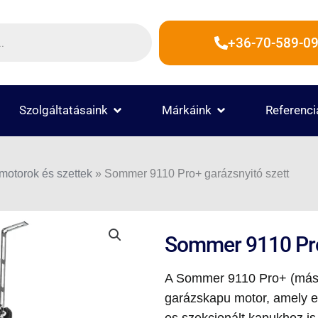
+36-70-589-09
 TERMÉKEK
OPEN SZOLGÁLTATÁSAINK
OPEN MÁRKÁINK
Szolgáltatásaink
Márkáink
Referenci
otorok és szettek
»
Sommer 9110 Pro+ garázsnyitó szett
Sommer 9110 Pro
A Sommer 9110 Pro+ (má
garázskapu motor, amely er
es szekcionált kapukhoz is